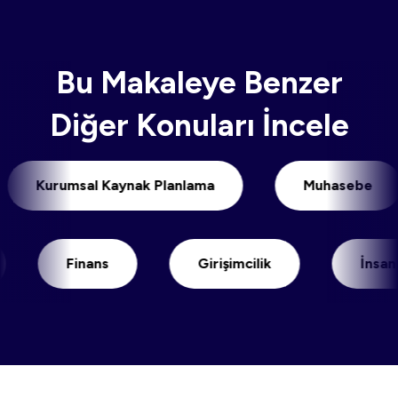
Bu Makaleye Benzer
Diğer Konuları İncele
Kurumsal Kaynak Planlama
Muhaseb
Finans
Girişimcilik
İnsan Kayn