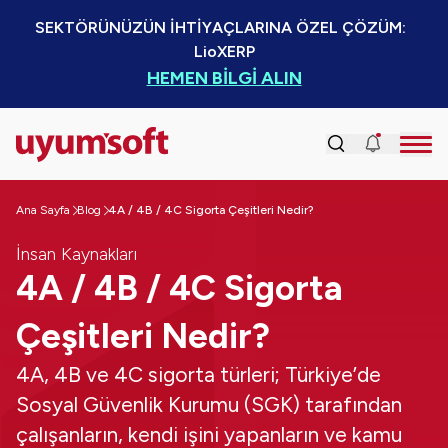
SEKTÖRÜNÜZÜN İHTİYAÇLARINA ÖZEL ÇÖZÜM:  
LioXERP
HEMEN BİLGİ ALIN
Ana Sayfa
Blog
4A / 4B / 4C Sigorta Çeşitleri Nedir?
İnsan Kaynakları
4A / 4B / 4C Sigorta
Çeşitleri Nedir?
4A, 4B ve 4C sigorta türleri; Türkiye’de
Sosyal Güvenlik Kurumu (SGK) tarafından
çalışanların, kendi işini yapanların ve kamu