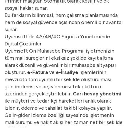
Primler maaştan otomatik olarak kesilir ve ek
sosyal haklar sunar.
Bu farkların bilinmesi, hem çalışma planlamasında
hem de sosyal güvence açısından önemli bir avantaj
sunar.
Uyumsoft ile 4A/4B/4C Sigorta Yönetiminde
Dijital Çözümler
Uyumsoft Ön Muhasebe Programı, işletmenizin
tüm mali süreçlerini eksiksiz şekilde kayıt altına
alarak düzenli ve güvenilir bir muhasebe altyapısı
oluşturur.
e-Fatura
ve
e-İrsaliye
işlemlerinin
mevzuata tam uyumlu bir şekilde oluşturulması,
gönderilmesi ve arşivlenmesi tek platform
üzerinden gerçekleştirilebilir.
Cari hesap yönetimi
ile müşteri ve tedarikçi hareketleri anlık olarak
izlenir, ödeme ve tahsilat takibi kolayca yapılır.
Gelir-gider izleme özelliği sayesinde işletmenin
mali durumu ve nakit akışı her zaman net bir şekilde