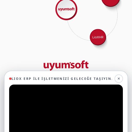
29 yıllık deneyimimizle birlikte, 350'den fazla iş ortağıyla iş birliği
✕
LIOX ERP ILE İŞLETMENIZI GELECEĞE TAŞIYIN.
yaparak, 45'ten fazla sektörde faaliyet gösteriyor ve
oluşturduğumuz ekosistemin gücüyle geleceğe sağlam adımlarla
ilerliyoruz.
Ticari Yazılımlar
Çerezleri Neden Kullanıyoruz?