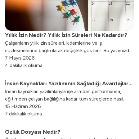
Yıllık İzin Nedir? Yıllık İzin Süreleri Ne Kadardır?
Çalışanların yıllık izin süreleri, kıdemlerine ve iş
sözleşmelerine bağlı olarak değişiklik gösterir. Bu yazımızda,
yıllık iznin ne demek olduğunu, bu hakkın ne zaman
7 Mayıs 2026
doğduğunu, süresinin nasıl belirlendiğini ve kullanım
4 dakikalık okuma
şartlarını detaylı bir şekilde ele bulabilirsiniz.
İnsan Kaynakları Yazılımının Sağladığı Avantajlar
İnsan kaynakları yazılımlarıyla işe alımdan performansa,
Nelerdir?
eğitimden çalışan bağlılığına kadar tüm süreçlerde nasıl
avantajlar sağlanabileceğini keşfetmek için yazının
15 Haziran 2026
tamamına göz atabilirsiniz.
7 dakikalık okuma
Özlük Dosyası Nedir?