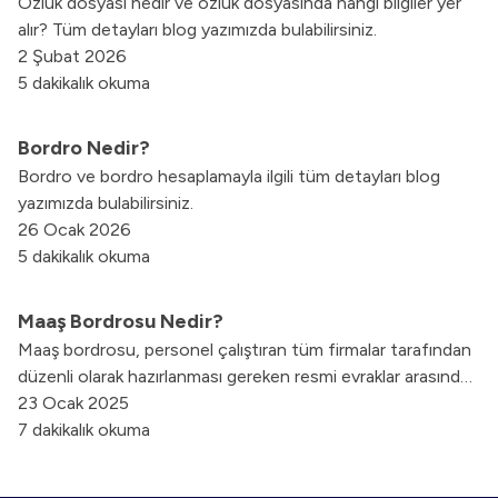
Özlük dosyası nedir ve özlük dosyasında hangi bilgiler yer
alır? Tüm detayları blog yazımızda bulabilirsiniz.
2 Şubat 2026
5 dakikalık okuma
Bordro Nedir?
Bordro ve bordro hesaplamayla ilgili tüm detayları blog
yazımızda bulabilirsiniz.
26 Ocak 2026
5 dakikalık okuma
Maaş Bordrosu Nedir?
Maaş bordrosu, personel çalıştıran tüm firmalar tarafından
düzenli olarak hazırlanması gereken resmi evraklar arasında
yer alır. İş Kanunu’nda belirtilen kurallara göre düzenlenmesi
23 Ocak 2025
gereken maaş bordrosu, yasal bir belge olarak kabul
7 dakikalık okuma
edilmesi sebebiyle büyük önem taşır.