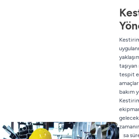
Kes
Yön
Kestiri
uygulan
yaklaşım
taşıyan
tespit e
amaçlar.
bakım y
Kestiri
ekipman
gelecek
zamanını
kısa sür