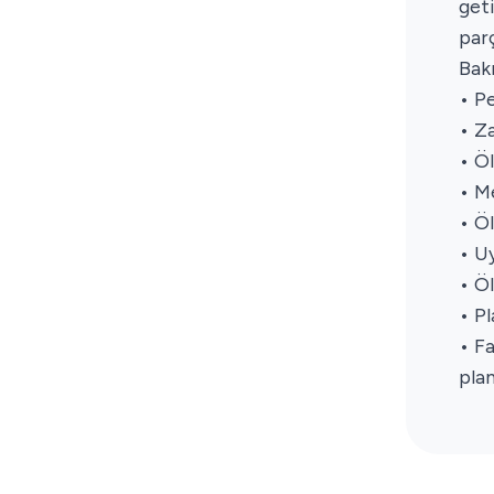
get
parç
Bak
• P
• Z
• Ö
• M
• Ö
• Uy
• Ö
• Pl
• Fa
pla