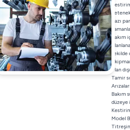
Kestiri
Yetenek
Bazı pa
zamanla
Bakım iç
planlan
şekilde
Ekipman
Plan dış
Tamir s
Arızala
Bakım s
düzeye 
Kestiri
Model B
Titreşi