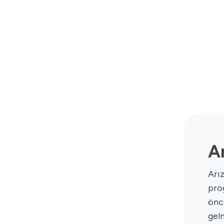
A
Arı
pro
önc
gel