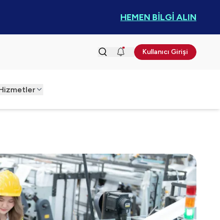
HEMEN BİLGİ ALIN
Kullanıcı Girişi
Hizmetler
anışmanlığı
a Danışmanlığı
iştirme ve
syon
e Altyapı Hizmetleri
izmetleri