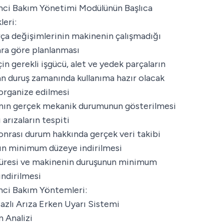
mci Bakım Yönetimi Modülünün Başlıca
leri:
rça değişimlerinin makinenin çalışmadığı
ra göre planlanması
in gerekli işgücü, alet ve yedek parçaların
an duruş zamanında kullanıma hazır olacak
 organize edilmesi
ın gerçek mekanik durumunun gösterilmesi
ı arızaların tespiti
onrası durum hakkında gerçek veri takibi
rın minimum düzeye indirilmesi
üresi ve makinenin duruşunun minimum
indirilmesi
mci Bakım Yöntemleri:
azlı Arıza Erken Uyarı Sistemi
m Analizi