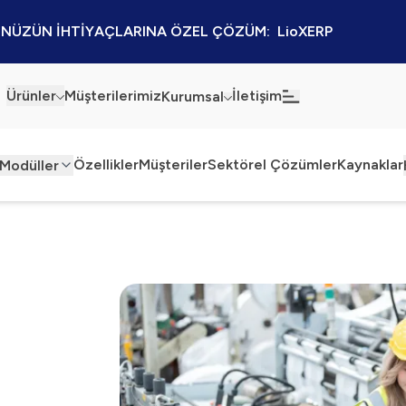
NÜZÜN İHTİYAÇLARINA ÖZEL ÇÖZÜM:  LioXERP
Ürünler
Müşterilerimiz
İletişim
Kurumsal
Haberler
Blog
Özellikler
Müşteriler
Sektörel Çözümler
Kaynaklar
Modüller
Sürdürülebilirlik
Kaynaklar
netimi
Süreç D
Kalite Politikamız
Kampanyalar
önetimi
Uyarlam
Bilgi Güvenliği
Etkinlikler
netimi
Özel Gel
Bilgi Toplumu Hizmetleri
Sektörel Çözümler
Entegra
ma Yönetimi
İş Ortaklığı Platformu
Sistem v
önetimi
Eğitim H