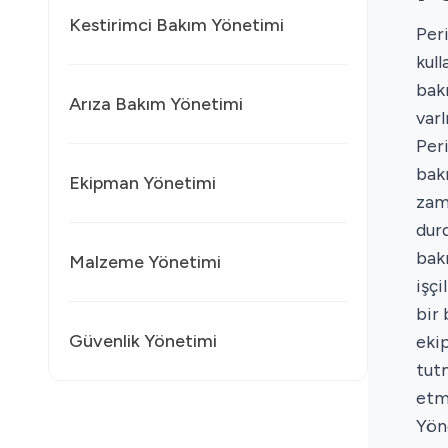
Kestirimci Bakım Yönetimi
Per
kul
bakı
Arıza Bakım Yönetimi
varl
Per
bakı
Ekipman Yönetimi
zam
durd
bak
Malzeme Yönetimi
işçi
bir 
Güvenlik Yönetimi
ekip
tut
etm
Yön