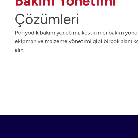
Bakım Yönetimi
Kalite Y
Çözümleri
İnsan Ka
Periyodik bakım yönetimi, kestirimci bakım yöne
e-Ticare
ekipman ve malzeme yönetimi gibi birçok alanı ko
Depo Yö
alın.
Müşteri İ