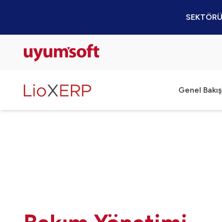
SEKTÖRÜ
Genel Bakış
Bütçe Yö
Finans Y
Satış Yö
Satın Al
Üretim Y