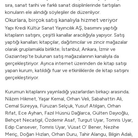
sıra, sanat tarihi ve farklı sanat disiplinlerinde tartışılan
konuların ele alındığı söyleşiler de düzenliyor.
Okurlara, birçok satış kanalıyla hizmet veriyor
Yapı Kredi Kültür Sanat Yayıncılık AŞ, basımını yaptığı
kitapların satışını, çeşitli kanallar aracılığıyla yapıyor. Satış
yaptığı kanalları; kitapçılar, dağıtımcılar ve zincir mağazalar
olarak gruplamakla birlikte; İstanbul, Ankara, İzmir ve
Gaziantep’te bulunan satış mağazalarının kanalıyla da
gerçekleştiriyor. Ayrıca internet üzerinden de kitap satışı
yapan kurum, katıldığı fuar ve etkinliklerde de kitap satışını
gerçekleştiriyor.
Kurumun kitaplarını yayınladığı yazarlardan birkaçı arasında;
Nâzım Hikmet, Yaşar Kemal, Orhan Veli, Sabahattin Ali,
Cemal Süreyya, Füruzan Selçuk, Yusuf Atılgan, Orhan
Rıfat, Ece Ayhan, Fazıl Hüsnü Dağlarca, Gülten Dayıoğlu,
Behçet Necatigil, Özdemir Asaf, Turgut Uyar, Tomris Uyar,
Edip Cansever, Tomris Uyar, Vüsat O’ Bener, Nezihe
Meriç, Doğan Hızlan, Orhan Duru, Tahir Alangu, Bilgin Adalı,