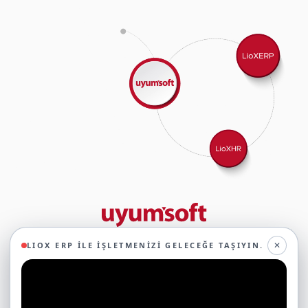
29 yıllık deneyimimizle birlikte, 350'den fazla iş ortağıyla iş birliği
✕
LIOX ERP ILE İŞLETMENIZI GELECEĞE TAŞIYIN.
yaparak, 45'ten fazla sektörde faaliyet gösteriyor ve
oluşturduğumuz ekosistemin gücüyle geleceğe sağlam adımlarla
ilerliyoruz.