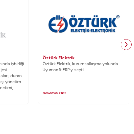
Öztürk Elektrik
ında işbirliği
Öztürk Elektrik, kurumsallaşma yolunda
jesi
Uyumsoft ERP’yi seçti.
ları, duran
kışı yönetim
önetimi,
Devamını Oku
 insan
erminali
ilecektir.