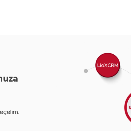
nuza
seçelim.