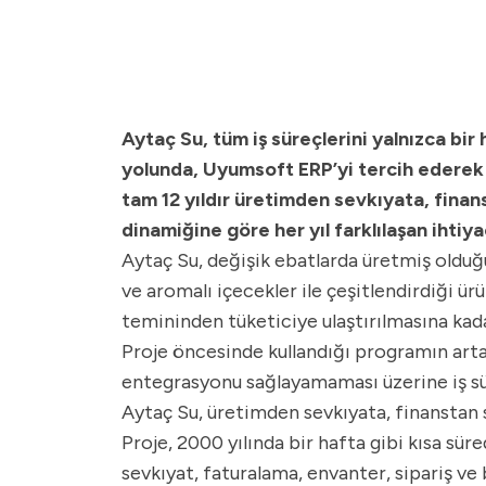
Aytaç Su, tüm iş süreçlerini yalnızca bi
yolunda, Uyumsoft ERP’yi tercih ederek b
tam 12 yıldır üretimden sevkıyata, finan
dinamiğine göre her yıl farklılaşan ihti
Aytaç Su, değişik ebatlarda üretmiş olduğ
ve aromalı içecekler ile çeşitlendirdiği ü
temininden tüketiciye ulaştırılmasına kad
Proje öncesinde kullandığı programın artan
entegrasyonu sağlayamaması üzerine iş sür
Aytaç Su, üretimden sevkıyata, finanstan
Proje, 2000 yılında bir hafta gibi kısa sür
sevkıyat, faturalama, envanter, sipariş ve 