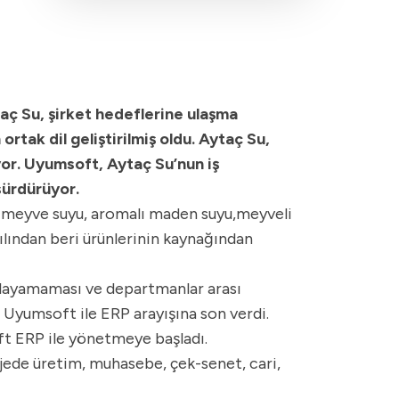
taç Su, şirket hedeflerine ulaşma
tak dil geliştirilmiş oldu. Aytaç Su,
yor. Uyumsoft, Aytaç Su’nun iş
sürdürüyor.
da meyve suyu, aromalı maden suyu,meyveli
yılından beri ürünlerinin kaynağından
şılayamaması ve departmanlar arası
Uyumsoft ile ERP arayışına son verdi.
ft ERP ile yönetmeye başladı.
rojede üretim, muhasebe, çek-senet, cari,