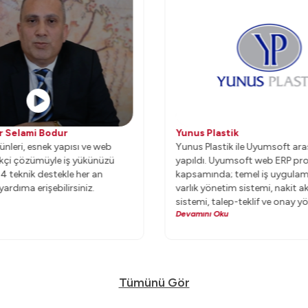
r Selami Bodur
Yunus Plastik
nleri, esnek yapısı ve web
Yunus Plastik ile Uyumsoft aras
likçi çözümüyle iş yükünüzü
yapıldı. Uyumsoft web ERP pro
/24 teknik destekle her an
kapsamında; temel iş uygulama
ardıma erişebilirsiniz.
varlık yönetim sistemi, nakit a
sistemi, talep-teklif ve onay y
Devamını Oku
üretim yönetimi, konfigüratör,
kaynakları, kalite yönetimi, el t
uygulamaları uygulamaya geçir
Tümünü Gör