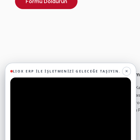
Formu Doldurun
✕
LIOX ERP ILE İŞLETMENIZI GELECEĞE TAŞIYIN.
Ticari Yazılım
29 yıllık deneyimimizle birlikte, 350'den fazla
ERP - Kurumsal K
iş ortağıyla iş birliği yaparak, 45'ten fazla
Bulut ERP - Muha
sektörde faaliyet gösteriyor ve
Ön Muhasebe Pro
oluşturduğumuz ekosistemin gücüyle
İnsan Kaynakları
geleceğe sağlam adımlarla ilerliyoruz.
Çerezleri Neden Kullanıyoruz?
Bordro Yazılımı
CRM Programı
Web sitemizde, kullanıcı deneyiminizi geliştirmek ve
size kişiselleştirilmiş hizmetler sunmak amacıyla