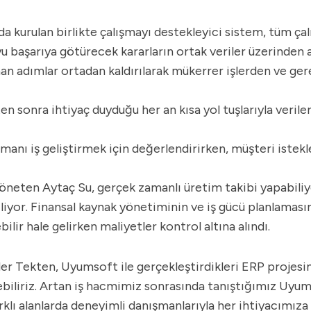
kurulan birlikte çalışmayı destekleyici sistem, tüm çalı
yu başarıya götürecek kararların ortak veriler üzerinden 
nan adımlar ortadan kaldırılarak mükerrer işlerden ve ge
ten sonra ihtiyaç duyduğu her an kısa yol tuşlarıyla verile
amanı iş geliştirmek için değerlendirirken, müşteri istekl
neten Aytaç Su, gerçek zamanlı üretim takibi yapabiliy
ebiliyor. Finansal kaynak yönetiminin ve iş gücü planlamas
bilir hale gelirken maliyetler kontrol altına alındı.
Tekten, Uyumsoft ile gerçekleştirdikleri ERP projesine 
iliriz. Artan iş hacmimiz sonrasında tanıştığımız Uyumso
farklı alanlarda deneyimli danışmanlarıyla her ihtiyacım