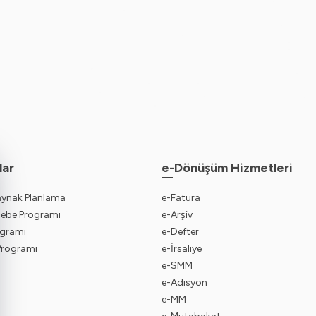
lar
e-Dönüşüm Hizmetleri
aynak Planlama
e-Fatura
sebe Programı
e-Arşiv
gramı
e-Defter
 Programı
e-İrsaliye
e-SMM
e-Adisyon
e-MM