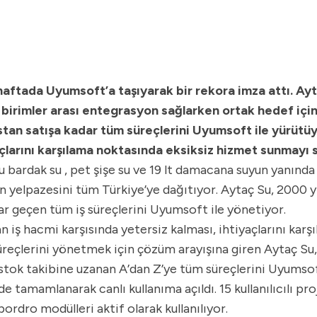
r haftada Uyumsoft’a taşıyarak bir rekora imza attı. Ay
irimler arası entegrasyon sağlarken ortak hedef için or
stan satışa kadar tüm süreçlerini Uyumsoft ile yürütü
yaçlarını karşılama noktasında eksiksiz hizmet sunmayı 
u bardak su , pet şişe su ve 19 lt damacana suyun yanın
rün yelpazesini tüm Türkiye’ye dağıtıyor. Aytaç Su, 2000 
ar geçen tüm iş süreçlerini Uyumsoft ile yönetiyor.
 iş hacmi karşısında yetersiz kalması, ihtiyaçlarını kar
eçlerini yönetmek için çözüm arayışına giren Aytaç Su, 
 stok takibine uzanan A’dan Z’ye tüm süreçlerini Uyumso
ede tamamlanarak canlı kullanıma açıldı. 15 kullanılıcılı p
bordro modülleri aktif olarak kullanılıyor.