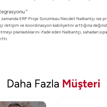
ntegrasyonu.
”
ı zamanda ERP Proje Sorumlusu Necdet Nalbantçı ise proj
çi iletişim ve koordinasyon kabiliyetini arttığına değindi
etmeyi planladıklarını ifade eden Nalbantçı, sahadan sipar
rtti.
Daha Fazla
Müşteri