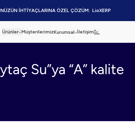
NÜZÜN İHTİYAÇLARINA ÖZEL ÇÖZÜM:  LioXERP
Ürünler
Müşterilerimiz
İletişim
Kurumsal
Haberler
Blog
taç Su”ya “A” kalite
Sürdürülebilirlik
Kaynaklar
Kalite Politikamız
Kampanyalar
Bilgi Güvenliği
Etkinlikler
Bilgi Toplumu Hizmetleri
Sektörel Çözümler
İş Ortaklığı Platformu