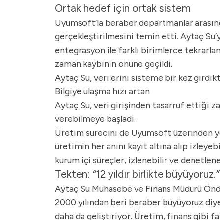
Ortak hedef için ortak sistem
Uyumsoft’la beraber departmanlar arasında 
gerçekleştirilmesini temin etti. Aytaç Su’
entegrasyon ile farklı birimlerce tekrarla
zaman kaybının önüne geçildi.
Aytaç Su, verilerini sisteme bir kez girdik
Bilgiye ulaşma hızı artan
Aytaç Su, veri girişinden tasarruf ettiği z
verebilmeye başladı.
Üretim sürecini de Uyumsoft üzerinden yö
üretimin her anını kayıt altına alıp izley
kurum içi süreçler, izlenebilir ve denetlene
Tekten:
“
12 yıldır birlikte büyüyoruz.
”
Aytaç Su Muhasebe ve Finans Müdürü Önder 
2000 yılından beri beraber büyüyoruz diyeb
daha da geliştiriyor. Üretim, finans gibi 