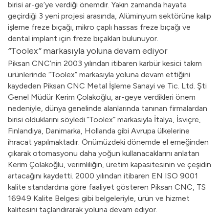
birisi ar-ge’ye verdiği önemdir. Yakın zamanda hayata
geçirdiği 3 yeni projesi arasında, Alüminyum sektörüne kalıp
işleme freze bıçağı, mikro çaplı hassas freze bıçağı ve
dental implant için freze bıçakları bulunuyor.
“
Toolex
”
markasıyla yoluna devam ediyor
Piksan CNC’nin 2003 yılından itibaren karbür kesici takım
ürünlerinde “Toolex” markasıyla yoluna devam ettiğini
kaydeden Piksan CNC Metal İşleme Sanayi ve Tic. Ltd. Şti
Genel Müdür Kerim Çolakoğlu, ar-geye verdikleri önem
nedeniyle, dünya genelinde alanlarında tanınan firmalardan
birisi olduklarını söyledi.“Toolex” markasıyla İtalya, İsviçre,
Finlandiya, Danimarka, Hollanda gibi Avrupa ülkelerine
ihracat yapılmaktadır. Önümüzdeki dönemde el emeğinden
çıkarak otomasyonu daha yoğun kullanacaklarını anlatan
Kerim Çolakoğlu, verimliliğin, üretim kapasitesinin ve çeşidin
artacağını kaydetti. 2000 yılından itibaren EN ISO 9001
kalite standardına göre faaliyet gösteren Piksan CNC, TS
16949 Kalite Belgesi gibi belgeleriyle, ürün ve hizmet
kalitesini taçlandırarak yoluna devam ediyor.