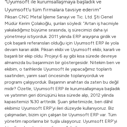
“
Uyumsoft ile kurumsallaşmaya başladık ve
Uyumsoft’u tüm firmalara tavsiye ederim
”
Piksan CNC Metal İşleme Sanayi ve Tic. Ltd. Şti Genel
Müdür Kerim Çolakoğlu, şunları söyledi: “Artan iş hacmiyle
yakaladığımız büyüme sırasında, iş sürecimizi daha iyi
yönetmeyi istiyorduk. 2011 yılında ERP arayışına girdik ve
çok başarılı referansları olduğu için Uyumsoft ERP ile yola
devam kararı aldık. Piksan ekibi ve Uyumsoft ekibi, kararlı ve
başarılı bir ekip oldu. Projeyi 6 ay gibi kısa sürede devreye
almamızda bu başarımızın bir göstergesidir. Nitekim ben ve
ekibim, o tarihlerde Uyumsoft ile yapacağımız toplantı
saatinden, yarım saat öncesinde toplanıyorduk ve
programı çalışıyorduk. Başarının anahtarı da zaten bu değil
midir? Özetle, Uyumsoft ERP ile kurumsallaşmaya başladık
ve yatırımın geri dönüşünü kısa sürede alıp, 2012 yılında
kapasitemizi %30 arttırdık. Şuan şirketimizde, ben dâhil
ekibimiz Uyumsoft ERP’yi ileri düzeyde kullanıyoruz. Biz
çalışmadan, bizim için çalışan bir Uyumsoft ERP var. Tüm
yönetim raporlarına bir tuşla ulaşıyoruz. Uyumsoft ERP’yi