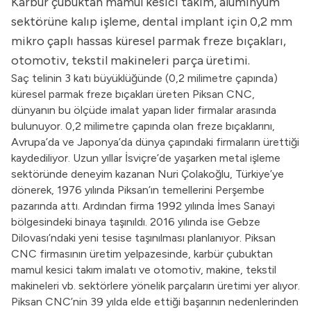
Karbür çubuktan mamul kesici takım, alüminyum
sektörüne kalıp işleme, dental implant için 0,2 mm
mikro çaplı hassas küresel parmak freze bıçakları,
otomotiv, tekstil makineleri parça üretimi.
Saç telinin 3 katı büyüklüğünde (0,2 milimetre çapında)
küresel parmak freze bıçakları üreten Piksan CNC,
dünyanın bu ölçüde imalat yapan lider firmalar arasında
bulunuyor. 0,2 milimetre çapında olan freze bıçaklarını,
Avrupa’da ve Japonya’da dünya çapındaki firmaların ürettiği
kaydediliyor. Uzun yıllar İsviçre’de yaşarken metal işleme
sektöründe deneyim kazanan Nuri Çolakoğlu, Türkiye’ye
dönerek, 1976 yılında Piksan’ın temellerini Perşembe
pazarında attı. Ardından firma 1992 yılında İmes Sanayi
bölgesindeki binaya taşınıldı. 2016 yılında ise Gebze
Dilovası’ndaki yeni tesise taşınılması planlanıyor. Piksan
CNC firmasının üretim yelpazesinde, karbür çubuktan
mamul kesici takım imalatı ve otomotiv, makine, tekstil
makineleri vb. sektörlere yönelik parçaların üretimi yer alıyor.
Piksan CNC’nin 39 yılda elde ettiği başarının nedenlerinden