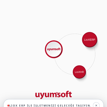
29 yıllık deneyimimizle birlikte, 350'den fazla iş ortağıyla iş birliği
✕
LIOX ERP ILE İŞLETMENIZI GELECEĞE TAŞIYIN.
yaparak, 45'ten fazla sektörde faaliyet gösteriyor ve