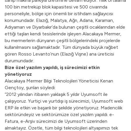
sahip makina parkıyla üretimine devam ediyor. Yıllık ortalama
100 bin metreküp blok kapasitesi ve 500 civarında
personeliyle, bölge için önemli bir istihdam sağlayıcısı
konumundadır. Elazığ, Malatya, Ağrı, Adana, Karaman,
Adıyaman ve Diyarbakır’da bulunan çeşitli ocaklarından elde
ettiği taşları kendi tesislerinde işleyen Alacakaya Mermer,
bu mermerlerin dünyanın çeşitli bölgelerindeki projelerde
kullanılmasını sağlamaktadır. Tüm dünyada büyük rağbet
gören Rosso Levanto’nun (Elazığ Vişne) ana üreticisi
durumundadır.
Bize özel yazılım yapıldı, iş sürecimizi etkin
yönetiyoruz
Alacakaya Mermer Bilgi Teknolojileri Yöneticisi Kenan
Gençtoy, şunları söyledi:
“2012 yılından itibaren yaklaşık 5 yıldır Uyumsoft ile
çalışıyoruz. Yurtiçi ve yurtdışı iş sürecimizi, Uyumsoft web
ERP ile etkin ve başarılı bir şekilde yönetiyoruz. Madencilik
sektöründeyiz ve sektörümüze özel yazılım yapıldı. e-
Fatura, e-Arşiv sürecimizi de Uyumsoft üzerinden
almaktayız. Özetle, tüm bilgi teknolojileri altyapımızı tek