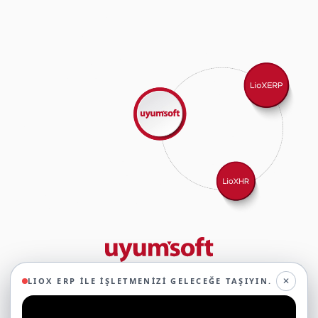
29 yıllık deneyimimizle birlikte, 350'den fazla iş ortağıyla iş birliği
✕
LIOX ERP ILE İŞLETMENIZI GELECEĞE TAŞIYIN.
yaparak, 45'ten fazla sektörde faaliyet gösteriyor ve
oluşturduğumuz ekosistemin gücüyle geleceğe sağlam adımlarla
ilerliyoruz.