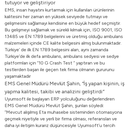
tutuyor ve geliştiriyor
EMS, insan hayatını kurtarmak için kullanılan ürünlerinin
kalitesini her zaman en yüksek seviyede tutmayı ve
gelişmesini sağlamayı kendisine en büyük hedef seçmiştir.
Bu gelişmeyi sağlamak ve sürekli kılmak için, ISO 9001, ISO
13485 ve EN 1789 belgelerini ve üretmiş olduğu ambulans
malzemeleri içinde CE kalite belgesini almış bulunmaktadır.
Türkiye’ de ilk EN 1789 belgesini alan, aynı zamanda
Türkiye’de ilk defa ambulans, ambulans sedyesi ve sedye
platformları için “10 G Crash Test “ yaptıran ve bu
testlerden başarı ile geçen tek firma olmanın gururunu
yaşamaktadır
EMS Genel Müdürü Mevlüt Şahin,
“
İş yapan kişinin, iş
yapma kalitesi, takibi ve analizini geliştirdi
”
Uyumsoft ile başlayan ERP yolculuğunu değerlendiren
EMS Genel Müdürü Mevlüt Şahin, şunları söyledi:
“Mevcut alışılmış Eta muhasebe sisteminden otomasyona
geçmek niyetiyle ve yerli bir firma olması, referansları ve
daha iyi iletişim kurarız düşüncesiyle Uyumsoft’u tercih