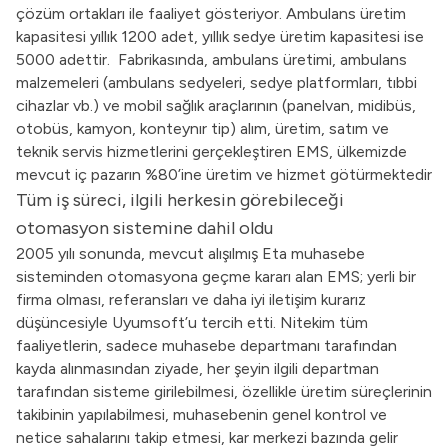
çözüm ortakları ile faaliyet gösteriyor. Ambulans üretim
kapasitesi yıllık 1200 adet, yıllık sedye üretim kapasitesi ise
5000 adettir. Fabrikasında, ambulans üretimi, ambulans
malzemeleri (ambulans sedyeleri, sedye platformları, tıbbi
cihazlar vb.) ve mobil sağlık araçlarının (panelvan, midibüs,
otobüs, kamyon, konteynır tip) alım, üretim, satım ve
teknik servis hizmetlerini gerçekleştiren EMS, ülkemizde
mevcut iç pazarın %80’ine üretim ve hizmet götürmektedir
Tüm iş süreci, ilgili herkesin görebileceği
otomasyon sistemine dahil oldu
2005 yılı sonunda, mevcut alışılmış Eta muhasebe
sisteminden otomasyona geçme kararı alan EMS; yerli bir
firma olması, referansları ve daha iyi iletişim kurarız
düşüncesiyle Uyumsoft’u tercih etti. Nitekim tüm
faaliyetlerin, sadece muhasebe departmanı tarafından
kayda alınmasından ziyade, her şeyin ilgili departman
tarafından sisteme girilebilmesi, özellikle üretim süreçlerinin
takibinin yapılabilmesi, muhasebenin genel kontrol ve
netice sahalarını takip etmesi, kar merkezi bazında gelir