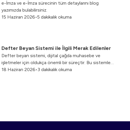
e-İmza ve e-İmza sürecinin tüm detaylarını blog
yazımızda bulabilirsiniz.
15 Haziran 2026
•
5 dakikalık okuma
Defter Beyan Sistemi ile İlgili Merak Edilenler
Defter beyan sistemi, dijital çağda muhasebe ve
işletmeler için oldukça önemli bir süreçtir. Bu sistemle
ilgili merak edilenleri blog yazımızda inceleyebilirsiniz.
18 Haziran 2026
•
3 dakikalık okuma