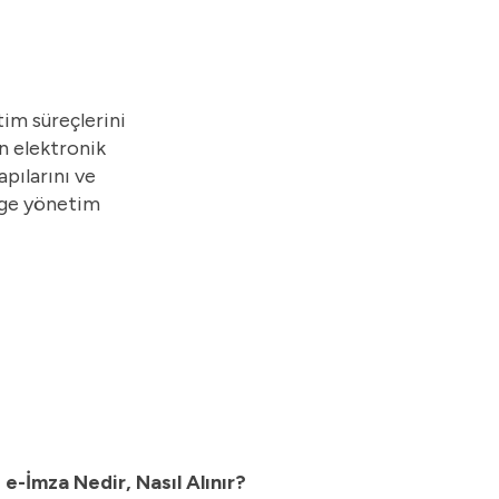
im süreçlerini
n elektronik
pılarını ve
elge yönetim
e-İmza Nedir, Nasıl Alınır?