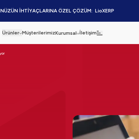
NÜZÜN İHTİYAÇLARINA ÖZEL ÇÖZÜM:  LioXERP
Ürünler
Müşterilerimiz
İletişim
Kurumsal
Haberler
Blog
yor
Sürdürülebilirlik
Kaynaklar
Kalite Politikamız
Kampanyalar
Bilgi Güvenliği
Etkinlikler
Bilgi Toplumu Hizmetleri
Sektörel Çözümler
İş Ortaklığı Platformu