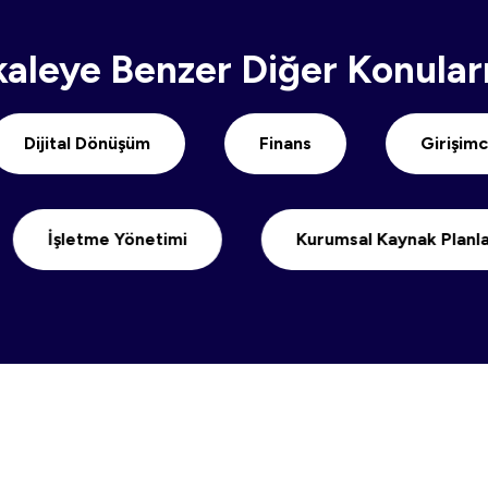
aleye Benzer Diğer Konuları
oji
Dijital Dönüşüm
Finans
me Yönetimi
Kurumsal Kaynak Planlama