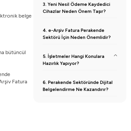
3. Yeni Nesil Ödeme Kaydedici
Cihazlar Neden Önem Taşır?
ektronik belge
4. e-Arşiv Fatura Perakende
Sektörü İçin Neden Önemlidir?
aha bütüncül
5. İşletmeler Hangi Konulara
Hazırlık Yapıyor?
kende
5.1.
Ödeme Sistemleri
Arşiv Fatura
6. Perakende Sektöründe Dijital
5.2.
e-Belge Entegrasyonları
Belgelendirme Ne Kazandırır?
5.3.
Dijital Arşiv Yönetimi