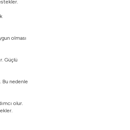
stekler.
ak
uygun olması
r. Güçlü
r. Bu nedenle
dımcı olur.
ekler.