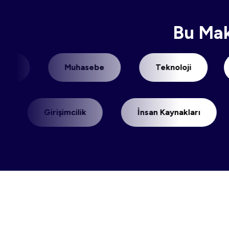
Bu Mak
Kaynak Planlama
Muhasebe
Teknol
Girişimcilik
İnsan Kaynakları
İşlet