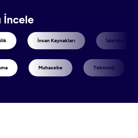
 İncele
Girişimcilik
İnsan Kaynakları
İ
Muhasebe
Teknoloji
Dijital D