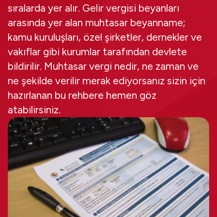
sıralarda yer alır. Gelir vergisi beyanları
arasında yer alan muhtasar beyanname;
kamu kuruluşları, özel şirketler, dernekler ve
vakıflar gibi kurumlar tarafından devlete
bildirilir. Muhtasar vergi nedir, ne zaman ve
ne şekilde verilir merak ediyorsanız sizin için
hazırlanan bu rehbere hemen göz
atabilirsiniz.