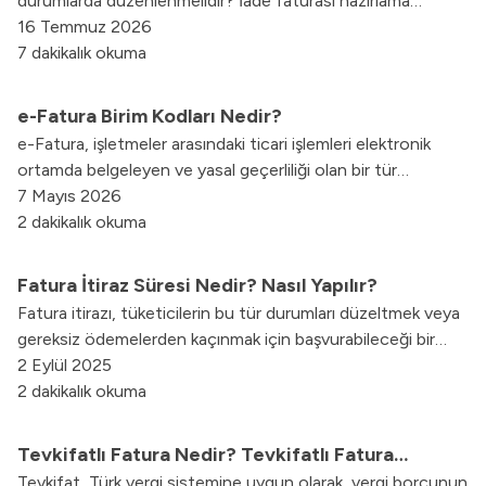
durumlarda düzenlenmelidir? İade faturası hazırlama
sürecini, yasal süreleri, muhasebe kayıtlarını ve e-Fatura ile
16 Temmuz 2026
dijital iade işlemlerini adım adım keşfedin.
7 dakikalık okuma
e-Fatura Birim Kodları Nedir?
e-Fatura, işletmeler arasındaki ticari işlemleri elektronik
ortamda belgeleyen ve yasal geçerliliği olan bir tür
elektronik faturadır. Türkiye’de, Maliye Bakanlığı tarafından
7 Mayıs 2026
belirlenen standartlara uygun olarak kullanılmaktadır.
2 dakikalık okuma
Fatura İtiraz Süresi Nedir? Nasıl Yapılır?
Fatura itirazı, tüketicilerin bu tür durumları düzeltmek veya
gereksiz ödemelerden kaçınmak için başvurabileceği bir
haktır. Ancak, bu süreçte belirli bir zaman dilimine dikkat
2 Eylül 2025
etmek önemlidir.
2 dakikalık okuma
Tevkifatlı Fatura Nedir? Tevkifatlı Fatura
Tevkifat, Türk vergi sistemine uygun olarak, vergi borcunun
Kesmek