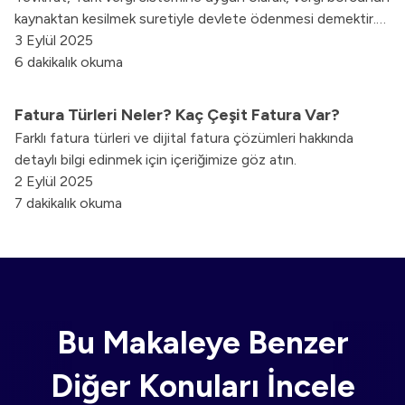
kaynaktan kesilmek suretiyle devlete ödenmesi demektir.
Tevkifatlı fatura, KDV kayıp kaçağını önlemek amacıyla,
3 Eylül 2025
fatura kesimi esnasında KDV’nin tevkif edilerek, bir kısmı
6 dakikalık okuma
alıcı bir kısmı satıcı tarafından vergi dairesine beyan edilip
ödenir.
Fatura Türleri Neler? Kaç Çeşit Fatura Var?
Farklı fatura türleri ve dijital fatura çözümleri hakkında
detaylı bilgi edinmek için içeriğimize göz atın.
2 Eylül 2025
7 dakikalık okuma
Bu Makaleye Benzer
Diğer Konuları İncele