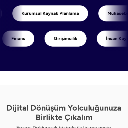
mi
Kurumsal Kaynak Planlama
Muh
Finans
Girişimcilik
İnsan Kaynaklar
Dijital Dönüşüm Yolculuğunuza
Birlikte Çıkalım
Formu Doldurarak bizimle iletişime geçin.