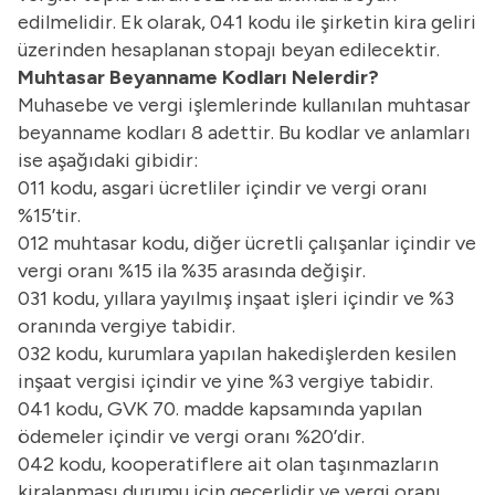
edilmelidir. Ek olarak, 041 kodu ile şirketin kira geliri
üzerinden hesaplanan stopajı beyan edilecektir.
Muhtasar Beyanname Kodları Nelerdir?
Muhasebe ve vergi işlemlerinde kullanılan muhtasar
beyanname kodları 8 adettir. Bu kodlar ve anlamları
ise aşağıdaki gibidir:
011 kodu, asgari ücretliler içindir ve vergi oranı
%15’tir.
012 muhtasar kodu, diğer ücretli çalışanlar içindir ve
vergi oranı %15 ila %35 arasında değişir.
031 kodu, yıllara yayılmış inşaat işleri içindir ve %3
oranında vergiye tabidir.
032 kodu, kurumlara yapılan hakedişlerden kesilen
inşaat vergisi içindir ve yine %3 vergiye tabidir.
041 kodu, GVK 70. madde kapsamında yapılan
ödemeler içindir ve vergi oranı %20’dir.
042 kodu, kooperatiflere ait olan taşınmazların
kiralanması durumu için geçerlidir ve vergi oranı