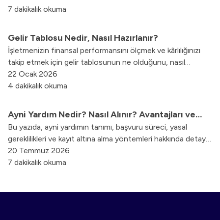
7 dakikalık okuma
Gelir Tablosu Nedir, Nasıl Hazırlanır?
İşletmenizin finansal performansını ölçmek ve kârlılığınızı
takip etmek için gelir tablosunun ne olduğunu, nasıl
hazırlandığını ve tüm hesap kalemlerini detaylarıyla öğrenin.
22 Ocak 2026
4 dakikalık okuma
Ayni Yardım Nedir? Nasıl Alınır? Avantajları ve
Bu yazıda, ayni yardımın tanımı, başvuru süreci, yasal
Türleri Nelerdir?
gereklilikleri ve kayıt altına alma yöntemleri hakkında detaylı
bilgiler bulabilirsiniz.
20 Temmuz 2026
7 dakikalık okuma