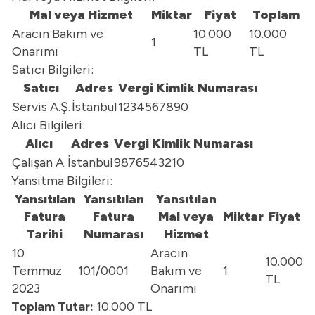
Mal veya Hizmet
Miktar
Fiyat
Toplam
Aracın Bakım ve
10.000
10.000
1
Onarımı
TL
TL
Satıcı Bilgileri:
Satıcı
Adres
Vergi Kimlik Numarası
Servis A.Ş.
İstanbul
1234567890
Alıcı Bilgileri:
Alıcı
Adres
Vergi Kimlik Numarası
Çalışan A.
İstanbul
9876543210
Yansıtma Bilgileri:
Yansıtılan
Yansıtılan
Yansıtılan
Fatura
Fatura
Mal veya
Miktar
Fiyat
Tarihi
Numarası
Hizmet
10
Aracın
10.000
Temmuz
101/0001
Bakım ve
1
TL
2023
Onarımı
Toplam Tutar:
10.000 TL