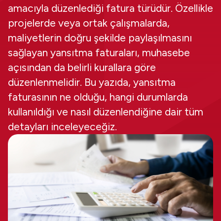
amacıyla düzenlediği fatura türüdür. Özellikle
projelerde veya ortak çalışmalarda,
maliyetlerin doğru şekilde paylaşılmasını
sağlayan yansıtma faturaları, muhasebe
açısından da belirli kurallara göre
düzenlenmelidir. Bu yazıda, yansıtma
faturasının ne olduğu, hangi durumlarda
kullanıldığı ve nasıl düzenlendiğine dair tüm
detayları inceleyeceğiz.