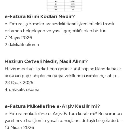
e-Fatura Birim Kodları Nedir?
e-Fatura, işletmeler arasındaki ticari işlemleri elektronik
ortamda belgeleyen ve yasal geçerliliği olan bir tür
elektronik faturadır. Türkiye’de, Maliye Bakanlığı tarafından
7 Mayıs 2026
belirlenen standartlara uygun olarak kullanılmaktadır.
2 dakikalık okuma
Hazirun Cetveli Nedir, Nasıl Alınır?
Hazirun cetveli, şirketlerin genel kurul toplantılarında hazır
bulunan pay sahiplerinin veya vekillerinin isimlerini, sahip
oldukları hisse oranlarını ve toplantıdaki katılımlarını
23 Ocak 2025
gösteren bir belgedir.
4 dakikalık okuma
e-Fatura Mükellefine e-Arşiv Kesilir mi?
e-Fatura mükellefine e-Arşiv Fatura kesilir mi? Bu sorunun
yanıtını ve bu işlemin yasal sonuçlarını detaylı bir şekilde bu
blog yazımızda bulabilirsiniz.
13 Nisan 2026