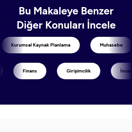
Bu Makaleye Benzer
Diğer Konuları İncele
Kurumsal Kaynak Planlama
Muhase
Finans
Girişimcilik
İnsan Kayn