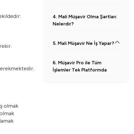
ekildedir:
4. Mali Müşavir Olma Şartları
Nelerdir?
5. Mali Müşavir Ne İş Yapar?
ekir.
5.1.
Muhasebe ve Kayıt İşlemleri
6. Müşavir Pro ile Tüm
5.2.
Vergi ve Beyanname Süreçleri
 gerekmektedir.
İşlemler Tek Platformda
5.3.
Mali Danışmanlık ve Rehberlik
5.4.
Mevzuat Takibi ve Uyum
5.5.
Denetim ve Kontrol Süreçleri
iş olmak
5.6.
Resmî Kurumlarla İlişkiler
 olmak
mlamak