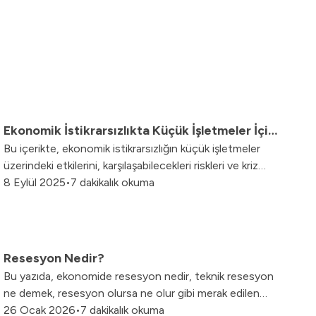
Ekonomik İstikrarsızlıkta Küçük İşletmeler İçin
Bu içerikte, ekonomik istikrarsızlığın küçük işletmeler
10 Dayanıklılık Stratejisi
üzerindeki etkilerini, karşılaşabilecekleri riskleri ve kriz
dönemlerinde ayakta kalmalarını sağlayacak stratejileri;
8 Eylül 2025
•
7 dakikalık okuma
müşteri deneyiminden gelir çeşitlendirmeye, ürün
optimizasyonundan dijitalleşmeye kadar pratik
çözümlerle keşfedebilirsiniz.
Resesyon Nedir?
Bu yazıda, ekonomide resesyon nedir, teknik resesyon
ne demek, resesyon olursa ne olur gibi merak edilen
sorulara detaylı yanıt bulabilirsiniz.
26 Ocak 2026
•
7 dakikalık okuma