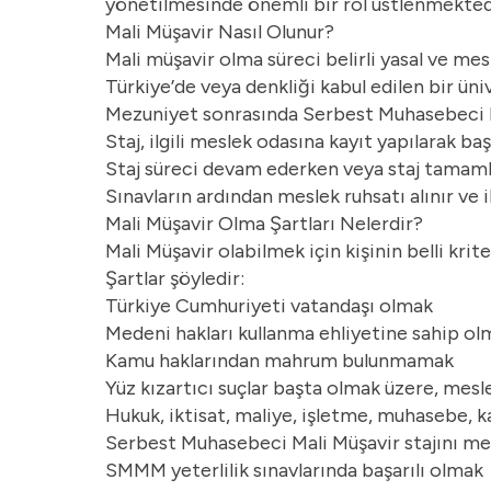
yönetilmesinde önemli bir rol üstlenmekted
Mali Müşavir Nasıl Olunur?
Mali müşavir olma süreci belirli yasal ve mes
Türkiye’de veya denkliği kabul edilen bir ün
Mezuniyet sonrasında Serbest Muhasebeci Ma
Staj, ilgili meslek odasına kayıt yapılarak ba
Staj süreci devam ederken veya staj tamamla
Sınavların ardından meslek ruhsatı alınır ve il
Mali Müşavir Olma Şartları Nelerdir?
Mali Müşavir olabilmek için kişinin belli k
Şartlar şöyledir:
Türkiye Cumhuriyeti vatandaşı olmak
Medeni hakları kullanma ehliyetine sahip ol
Kamu haklarından mahrum bulunmamak
Yüz kızartıcı suçlar başta olmak üzere, mes
Hukuk, iktisat, maliye, işletme, muhasebe,
Serbest Muhasebeci Mali Müşavir stajını me
SMMM yeterlilik sınavlarında başarılı olmak