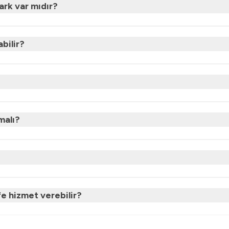
ark var mıdır?
abilir?
malı?
fe hizmet verebilir?