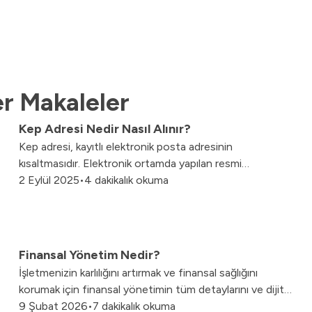
r Makaleler
Kep Adresi Nedir Nasıl Alınır?
Kep adresi, kayıtlı elektronik posta adresinin
kısaltmasıdır. Elektronik ortamda yapılan resmi
yazışmaların yasal düzenlemelere uygun olarak ve
2 Eylül 2025
•
4 dakikalık okuma
güvenli bir şekilde yapılmasını sağlayan bir posta
adresidir.
Finansal Yönetim Nedir?
İşletmenizin karlılığını artırmak ve finansal sağlığını
korumak için finansal yönetimin tüm detaylarını ve dijital
çözüm yollarını keşfedin.
9 Şubat 2026
•
7 dakikalık okuma