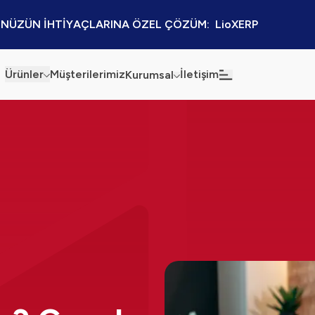
NÜZÜN İHTİYAÇLARINA ÖZEL ÇÖZÜM:  LioXERP
Ürünler
Müşterilerimiz
İletişim
Kurumsal
Haberler
Blog
Sürdürülebilirlik
Kaynaklar
Kalite Politikamız
Kampanyalar
Bilgi Güvenliği
Etkinlikler
Bilgi Toplumu Hizmetleri
Sektörel Çözümler
İş Ortaklığı Platformu