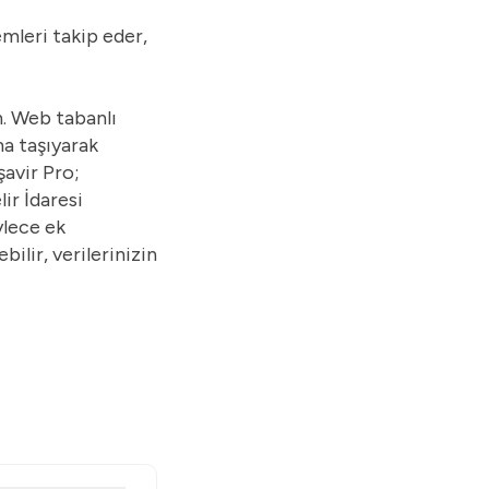
emleri takip eder,
. Web tabanlı
ma taşıyarak
şavir Pro;
ir İdaresi
ylece ek
ilir, verilerinizin