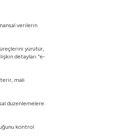
nansal verilerin
üreçlerini yürütür,
işkin detayları “
e-
terir, mali
asal düzenlemelere
uluğunu kontrol