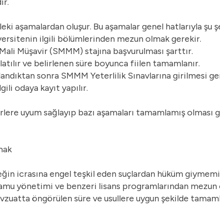
ir.
leki aşamalardan oluşur. Bu aşamalar genel hatlarıyla şu ş
iversitenin ilgili bölümlerinden mezun olmak gerekir.
li Müşavir (SMMM) stajına başvurulması şarttır.
şlatılır ve belirlenen süre boyunca fiilen tamamlanır.
ndıktan sonra SMMM Yeterlilik Sınavlarına girilmesi ger
gili odaya kayıt yapılır.
riterlere uyum sağlayıp bazı aşamaları tamamlamış olması
mak
leğin icrasına engel teşkil eden suçlardan hüküm giymem
 kamu yönetimi ve benzeri lisans programlarından mezun
vzuatta öngörülen süre ve usullere uygun şekilde tama