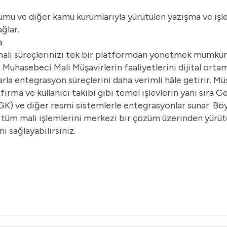
rumu ve diğer kamu kurumlarıyla yürütülen yazışma ve işl
ağlar.
a
mali süreçlerinizi tek bir platformdan yönetmek mümkün
t Muhasebeci Mali Müşavirlerin faaliyetlerini dijital orta
a entegrasyon süreçlerini daha verimli hâle getirir. Mü
rma ve kullanıcı takibi gibi temel işlevlerin yanı sıra Gel
GK) ve diğer resmi sistemlerle entegrasyonlar sunar. Bö
tüm mali işlemlerini merkezi bir çözüm üzerinden yürüteb
i sağlayabilirsiniz.