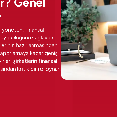
r? Genel
?
i yöneten, finansal
a uygunluğunu sağlayan
erinin hazırlanmasından,
 raporlamaya kadar geniş
rler, şirketlerin finansal
ndan kritik bir rol oynar.