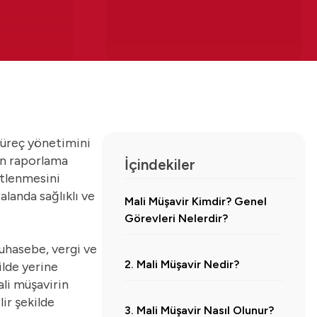
 süreç yönetimini
an raporlama
İçindekiler
üstlenmesini
landa sağlıklı ve
Mali Müşavir Kimdir? Genel
Görevleri Nelerdir?
muhasebe, vergi ve
2. Mali Müşavir Nedir?
ilde yerine
ali müşavirin
ir şekilde
3. Mali Müşavir Nasıl Olunur?