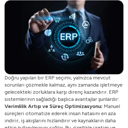
Doğru yapılan bir ERP seçimi, yalnızca mevcut
sorunları çözmekle kalmaz, aynı zamanda işletmeye
gelecekteki zorluklara karşı direnç kazandırır. ERP
sistemlerinin sağladığı başlıca avantajlar şunlardır:
Verimlilik Artışı ve Süreç Optimizasyonu:
Manuel
süreçleri otomatize ederek insan hatasını en aza
indirir, iş akışlarını hızlandırır ve kaynakların daha
etkin kullanılmasını sağlar. Bu, özellikle üretim ve