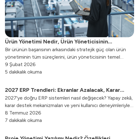
Ürün Yönetimi Nedir, Ürün Yöneticisinin
Bir ürünün başarısının arkasındaki stratejik güç olan ürün
Görevleri Nelerdir?
yönetiminin tüm süreçlerini, ürün yöneticisinin temel
sorumluluklarını ve kullanılan modern metodolojileri bu
9 Şubat 2026
yazımızda inceledik.
5 dakikalık okuma
2027 ERP Trendleri: Ekranlar Azalacak, Karar
2027'ye doğru ERP sistemleri nasıl değişecek? Yapay zekâ,
Destek Artacak
karar destek mekanizmaları ve yeni kullanıcı deneyimleriyle
ERP dünyasında öne çıkması beklenen trendleri keşfedin.
8 Temmuz 2026
7 dakikalık okuma
Proje Yönetimi Yazılımı Nedir? Özellikleri