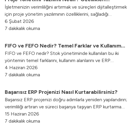
İşletmenizin verimliliğini artırmak ve süreçleri dijitalleştirmek
Nelerdir?
için proje yönetim yazılımının özelliklerini, sağladığı
avantajları keşfedin.
6 Şubat 2026
7 dakikalık okuma
FIFO ve FEFO Nedir? Temel Farklar ve Kullanım
FIFO ve FEFO nedir? Stok yönetiminde kullanılan bu iki
Alanları
yöntemin temel farklarını, kullanım alanlarını ve ERP
sistemleriyle nasıl yönetilebildiğini keşfedin.
4 Haziran 2026
7 dakikalık okuma
Başarısız ERP Projenizi Nasıl Kurtarabilirsiniz?
Başarısız ERP projenizi doğru adımlarla yeniden yapılandırın;
verimliliği artıran ve süreci başarıya taşıyan ERP kurtarma
stratejilerini keşfedin.
15 Haziran 2026
7 dakikalık okuma