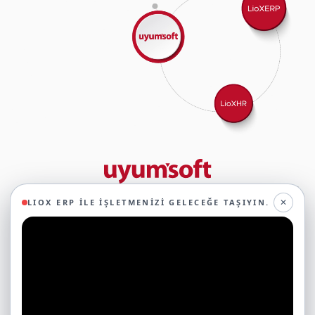
29 yıllık deneyimimizle birlikte, 350'den fazla iş ortağıyla iş birliği
✕
LIOX ERP ILE İŞLETMENIZI GELECEĞE TAŞIYIN.
yaparak, 45'ten fazla sektörde faaliyet gösteriyor ve
oluşturduğumuz ekosistemin gücüyle geleceğe sağlam adımlarla
ilerliyoruz.
Ticari Yazılımlar
Çerezleri Neden Kullanıyoruz?