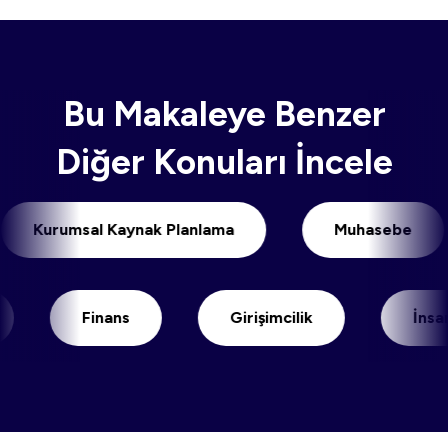
Bu Makaleye Benzer
Diğer Konuları İncele
Kurumsal Kaynak Planlama
Muhase
Finans
Girişimcilik
İnsan Kayn