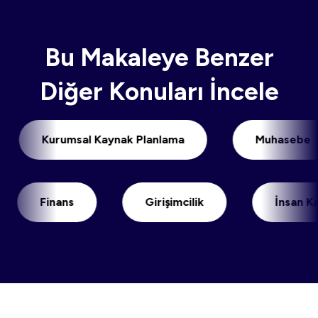
Bu Makaleye Benzer
Diğer Konuları İncele
i
Kurumsal Kaynak Planlama
Muha
Finans
Girişimcilik
İnsan Kaynakl