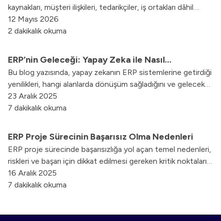
kaynakları, müşteri ilişkileri, tedarikçiler, iş ortakları dâhil
olmak üzere ilgili departmanlar birbiriyle işbirliği içinde
12 Mayıs 2026
olurlar. İki departman arasındaki herhangi bir konuya ilişkin
2 dakikalık okuma
bilgiye, sistem altyapısıyla saniyeler içinde ulaşılmaktadır.
ERP’nin Geleceği: Yapay Zeka ile Nasıl
Bu blog yazısında, yapay zekanın ERP sistemlerine getirdiği
Evrimleşiyor?
yenilikleri, hangi alanlarda dönüşüm sağladığını ve gelecekte
bizi nelerin beklediğini detaylı bir şekilde ele aldık.
23 Aralık 2025
7 dakikalık okuma
ERP Proje Sürecinin Başarısız Olma Nedenleri
ERP proje sürecinde başarısızlığa yol açan temel nedenleri,
riskleri ve başarı için dikkat edilmesi gereken kritik noktaları
ele aldık.
16 Aralık 2025
7 dakikalık okuma