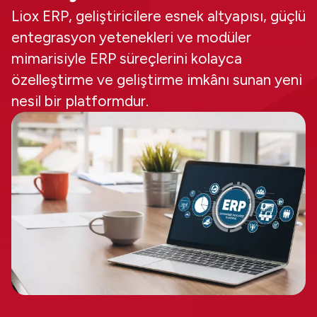
Liox ERP, geliştiricilere esnek altyapısı, güçlü
entegrasyon yetenekleri ve modüler
mimarisiyle ERP süreçlerini kolayca
özelleştirme ve geliştirme imkânı sunan yeni
nesil bir platformdur.