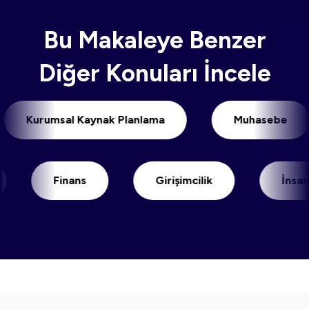
Bu Makaleye Benzer
Diğer Konuları İncele
Kurumsal Kaynak Planlama
Muhase
Finans
Girişimcilik
İnsan Kayna