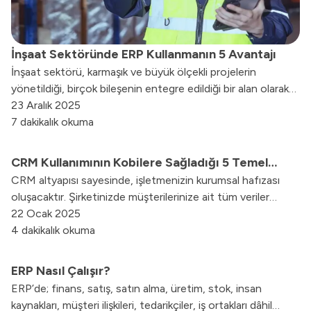
İnşaat Sektöründe ERP Kullanmanın 5 Avantajı
İnşaat sektörü, karmaşık ve büyük ölçekli projelerin
yönetildiği, birçok bileşenin entegre edildiği bir alan olarak
bilinir. Bu nedenle, etkili bir iş yönetimi ve süreç kontrolü,
23 Aralık 2025
inşaat şirketleri için kritik bir öneme sahiptir.
7 dakikalık okuma
CRM Kullanımının Kobilere Sağladığı 5 Temel
CRM altyapısı sayesinde, işletmenizin kurumsal hafızası
Fayda Nedir?
oluşacaktır. Şirketinizde müşterilerinize ait tüm veriler
excelde, dosyalarda veya defterlerde olmak yerine, CRM
22 Ocak 2025
yazılımında toplanacaktır.
4 dakikalık okuma
ERP Nasıl Çalışır?
ERP’de; finans, satış, satın alma, üretim, stok, insan
kaynakları, müşteri ilişkileri, tedarikçiler, iş ortakları dâhil