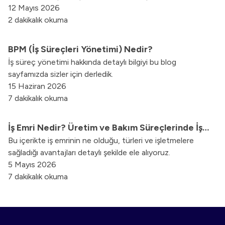
olmak üzere ilgili departmanlar birbiriyle işbirliği içinde
12 Mayıs 2026
olurlar. İki departman arasındaki herhangi bir konuya ilişkin
2 dakikalık okuma
bilgiye, sistem altyapısıyla saniyeler içinde ulaşılmaktadır.
BPM (İş Süreçleri Yönetimi) Nedir?
İş süreç yönetimi hakkında detaylı bilgiyi bu blog
sayfamızda sizler için derledik.
15 Haziran 2026
7 dakikalık okuma
İş Emri Nedir? Üretim ve Bakım Süreçlerinde İş
Bu içerikte iş emrinin ne olduğu, türleri ve işletmelere
Emri Yönetimi
sağladığı avantajları detaylı şekilde ele alıyoruz.
5 Mayıs 2026
7 dakikalık okuma