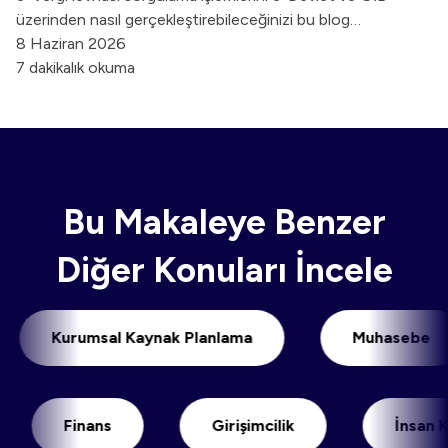
üzerinden nasıl gerçekleştirebileceğinizi bu blog
içeriğimizde keşfedin.
8 Haziran 2026
7 dakikalık okuma
Bu Makaleye Benzer
Diğer Konuları İncele
Kurumsal Kaynak Planlama
Muhas
Finans
Girişimcilik
İnsan Kaynak