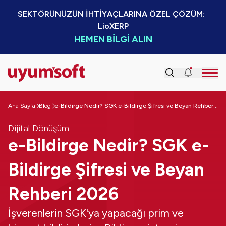
SEKTÖRÜNÜZÜN İHTİYAÇLARINA ÖZEL ÇÖZÜM:  
LioXERP
HEMEN BİLGİ ALIN
Ana Sayfa
Blog
e-Bildirge Nedir? SGK e-Bildirge Şifresi ve Beyan Rehberi 2026
Dijital Dönüşüm
e-Bildirge Nedir? SGK e-
Bildirge Şifresi ve Beyan
Rehberi 2026
İşverenlerin SGK'ya yapacağı prim ve