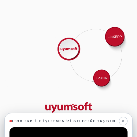
29 yıllık deneyimimizle birlikte, 350'den fazla iş ortağıyla iş birliği
✕
LIOX ERP ILE İŞLETMENIZI GELECEĞE TAŞIYIN.
yaparak, 45'ten fazla sektörde faaliyet gösteriyor ve
oluşturduğumuz ekosistemin gücüyle geleceğe sağlam adımlarla
ilerliyoruz.