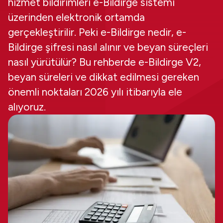
hizmet bildirimleri e-Bildirge sistemi
üzerinden elektronik ortamda
gerçekleştirilir. Peki e-Bildirge nedir, e-
Bildirge şifresi nasıl alınır ve beyan süreçleri
nasıl yürütülür? Bu rehberde e-Bildirge V2,
beyan süreleri ve dikkat edilmesi gereken
önemli noktaları 2026 yılı itibarıyla ele
alıyoruz.