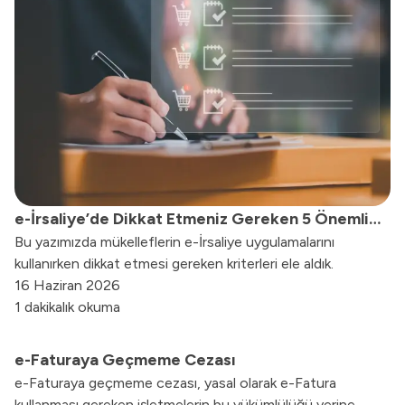
e-İrsaliye’de Dikkat Etmeniz Gereken 5 Önemli
Bu yazımızda mükelleflerin e-İrsaliye uygulamalarını
Madde
kullanırken dikkat etmesi gereken kriterleri ele aldık.
16 Haziran 2026
1 dakikalık okuma
e-Faturaya Geçmeme Cezası
e-Faturaya geçmeme cezası, yasal olarak e-Fatura
kullanması gereken işletmelerin bu yükümlülüğü yerine