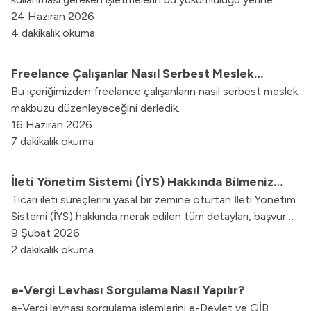
getirmemesi durumunda uygulanan para cezalarını kapsar.
24 Haziran 2026
Vergi Usul Kanunu çerçevesinde belirlenen kriterlere
4 dakikalık okuma
rağmen e-Faturaya geçmeyen şirketler, her bir fatura için
belirli tutarlarda ceza ödemek zorunda kalır.
Freelance Çalışanlar Nasıl Serbest Meslek
Bu içeriğimizden freelance çalışanların nasıl serbest meslek
Makbuzu (SMM) Keser?
makbuzu düzenleyeceğini derledik.
16 Haziran 2026
7 dakikalık okuma
İleti Yönetim Sistemi (İYS) Hakkında Bilmeniz
Ticari ileti süreçlerini yasal bir zemine oturtan İleti Yönetim
Gerekenler
Sistemi (İYS) hakkında merak edilen tüm detayları, başvuru
süreçlerini ve işletmelere sağladığı avantajları bu rehberde
9 Şubat 2026
keşfedin.
2 dakikalık okuma
e-Vergi Levhası Sorgulama Nasıl Yapılır?
e-Vergi levhası sorgulama işlemlerini e-Devlet ve GİB