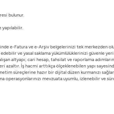
resi bulunur.
yapılabilir.
de e-Fatura ve e-Arşiv belgelerinizi tek merkezden oluş
edebilir ve yasal saklama yükümlülüklerinizi güvenle yerin
ışan altyapı; cari hesap, tahsilat ve raporlama adımlarınd
eri azaltır. İş hacmi arttıkça ölçeklenebilen yapı sayesi
tim süreçlerine hazır bir dijital düzen kurmanızı sağlar
ma operasyonlarınızı mevzuata uyumlu, izlenebilir ve sürd