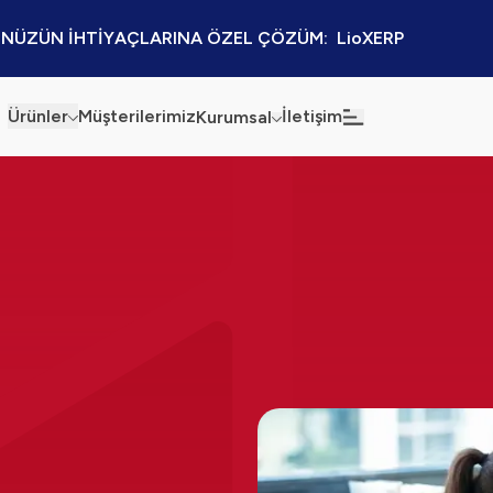
NÜZÜN İHTİYAÇLARINA ÖZEL ÇÖZÜM:  LioXERP
Ürünler
Müşterilerimiz
İletişim
Kurumsal
Haberler
Blog
Sürdürülebilirlik
Kaynaklar
Kalite Politikamız
Kampanyalar
Bilgi Güvenliği
Etkinlikler
Bilgi Toplumu Hizmetleri
Sektörel Çözümler
İş Ortaklığı Platformu