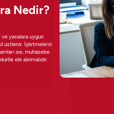
ura Nedir?
af ve yasalara uygun
l üstlenir. İşletmelerin
avramları ise, muhasebe
katle ele alınmalıdır.