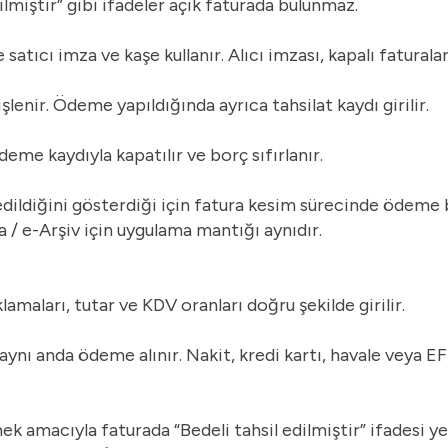
dilmiştir” gibi ifadeler açık faturada bulunmaz.
tıcı imza ve kaşe kullanır. Alıcı imzası, kapalı faturalard
işlenir. Ödeme yapıldığında ayrıca tahsilat kaydı girilir.
ödeme kaydıyla kapatılır ve borç sıfırlanır.
l edildiğini gösterdiği için fatura kesim sürecinde ödeme b
a
/ e-Arşiv için uygulama mantığı aynıdır.
klamaları, tutar ve KDV oranları doğru şekilde girilir.
nı anda ödeme alınır. Nakit, kredi kartı, havale veya EFT
 amacıyla faturada “Bedeli tahsil edilmiştir” ifadesi yer