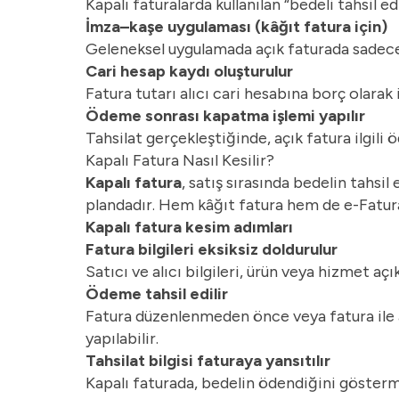
Kapalı faturalarda kullanılan “bedeli tahsil e
İmza–kaşe uygulaması (kâğıt fatura için)
Geleneksel uygulamada açık faturada sadece sa
Cari hesap kaydı oluşturulur
Fatura tutarı alıcı cari hesabına borç olarak 
Ödeme sonrası kapatma işlemi yapılır
Tahsilat gerçekleştiğinde, açık fatura ilgili 
Kapalı Fatura Nasıl Kesilir?
Kapalı fatura
, satış sırasında bedelin tahsi
plandadır. Hem kâğıt fatura hem de
e-Fatur
Kapalı fatura kesim adımları
Fatura bilgileri eksiksiz doldurulur
Satıcı ve alıcı bilgileri, ürün veya hizmet açı
Ödeme tahsil edilir
Fatura düzenlenmeden önce veya fatura ile ay
yapılabilir.
Tahsilat bilgisi faturaya yansıtılır
Kapalı faturada, bedelin ödendiğini göstermek