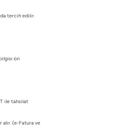
a tercih edilir.
ilgisi ön
 ile tahsilat
 alır. (e-Fatura ve