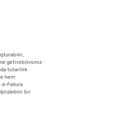
turabilir,
e getirebilirsiniz.
a tutarlılık
nde hem
. e-Fatura
ürülebilir bir