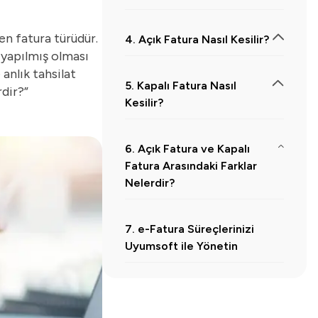
en fatura türüdür.
4. Açık Fatura Nasıl Kesilir?
 yapılmış olması
4.1.
Açık fatura kesim adımları
 anlık tahsilat
5. Kapalı Fatura Nasıl
rdir?
”
Kesilir?
5.1.
Kapalı fatura kesim adımları
6. Açık Fatura ve Kapalı
Fatura Arasındaki Farklar
Nelerdir?
6.1.
Açık Fatura
7. e-Fatura Süreçlerinizi
6.2.
Kapalı Fatura
Uyumsoft ile Yönetin