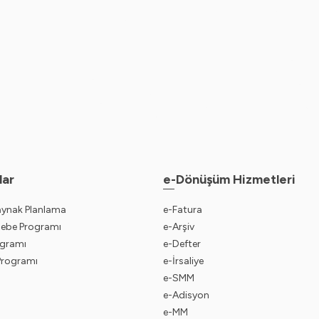
lar
e-Dönüşüm Hizmetleri
aynak Planlama
e-Fatura
sebe Programı
e-Arşiv
gramı
e-Defter
 Programı
e-İrsaliye
e-SMM
e-Adisyon
e-MM