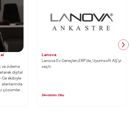
tal
Lanova
Lanova Ev Gereçleri,ERP’de, Uyumsoft AŞ’yi
ok ve ödeme
seçti.
terek dijital
Ge ekibiyle
 alanlarında
çi çözümlerle
Devamını Oku