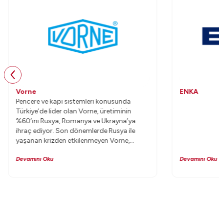
Vorne
ENKA
Pencere ve kapı sistemleri konusunda
Türkiye’de lider olan Vorne, üretiminin
%60’ını Rusya, Romanya ve Ukrayna’ya
ihraç ediyor. Son dönemlerde Rusya ile
yaşanan krizden etkilenmeyen Vorne,
önümüzdeki yıllarda mevcut pazarlarının
Devamını Oku
Devamını Oku
yanı sıra, yeni pazarlara da ihracat
yapmayı planlıyor.