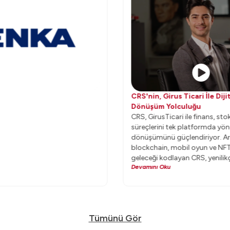
CRS'nin, Girus Ticari İle Diji
Dönüşüm Yolculuğu
CRS, GirusTicari ile finans, st
süreçlerini tek platformda yöne
dönüşümünü güçlendiriyor. Ar-
blockchain, mobil oyun ve NFT
geleceği kodlayan CRS, yenilik
Devamını Oku
rotasını daima ileriye çeviriyor.
Tümünü Gör