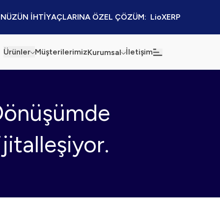
NÜZÜN İHTİYAÇLARINA ÖZEL ÇÖZÜM:  LioXERP
Ürünler
Müşterilerimiz
İletişim
Kurumsal
Haberler
Blog
Dönüşümde
Sürdürülebilirlik
Kaynaklar
Kalite Politikamız
Kampanyalar
italleşiyor.
Bilgi Güvenliği
Etkinlikler
Bilgi Toplumu Hizmetleri
Sektörel Çözümler
İş Ortaklığı Platformu