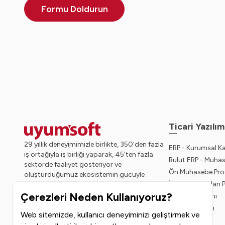
Formu Doldurun
Ticari Yazılım
29 yıllık deneyimimizle birlikte, 350'den fazla
ERP - Kurumsal K
iş ortağıyla iş birliği yaparak, 45'ten fazla
Bulut ERP - Muha
sektörde faaliyet gösteriyor ve
Ön Muhasebe Pro
oluşturduğumuz ekosistemin gücüyle
İnsan Kaynakları
geleceğe sağlam adımlarla ilerliyoruz.
Çerezleri Neden Kullanıyoruz?
Bordro Yazılımı
CRM Programı
Web sitemizde, kullanıcı deneyiminizi geliştirmek ve