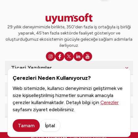
29 yıllık deneyimimizle birlikte, 350'den fazla iş ortağıyla iş birliği
yaparak, 45'ten fazla sektörde faaliyet gösteriyor ve
oluşturduğumuz ekosistemin gücüyle geleceğe sağlam adımlarla
ilerliyoruz.
Ticari Yazılımlar
Çerezleri Neden Kullanıyoruz?
Web sitemizde, kullanıcı deneyiminizi geliştirmek ve
e-Dönüşüm Hizmetleri
size kişiselleştirilmiş hizmetler sunmak amacıyla
çerezler kullanılmaktadır. Detaylı bilgi için
Çerezler
sayfasını ziyaret edebilirsiniz.
Kaynaklar
Tamam
İptal