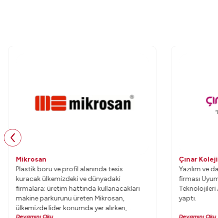
Mikrosan
Çınar Koleji
Plastik boru ve profil alanında tesis
Yazılım ve d
kuracak ülkemizdeki ve dünyadaki
firması Uyum
firmalara; üretim hattında kullanacakları
Teknolojileri 
makine parkurunu üreten Mikrosan,
yaptı.
ülkemizde lider konumda yer alırken,
Devamını Oku
Devamını Oku
dünyada kendi segmentinde ilk 5’in içinde