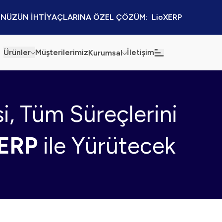
NÜZÜN İHTİYAÇLARINA ÖZEL ÇÖZÜM:  LioXERP
Ürünler
Müşterilerimiz
İletişim
Kurumsal
Haberler
Blog
si, Tüm Süreçlerini
Sürdürülebilirlik
Kaynaklar
Kalite Politikamız
Kampanyalar
ERP
ile Yürütecek
Bilgi Güvenliği
Etkinlikler
Bilgi Toplumu Hizmetleri
Sektörel Çözümler
İş Ortaklığı Platformu