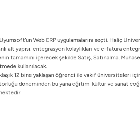
, Uyumsoft’un Web ERP uygulamalarını seçti. Haliç Ünivers
ı alt yapısı, entegrasyon kolaylıkları ve e-fatura enteg
in tamamını içerecek şekilde Satış, Satınalma, Muhaseb
mede kullanılacak.
klaşık 12 bine yaklaşan öğrenci ile vakıf üniversiteleri iç
torluğu döneminden bu yana eğitim, kültür ve sanat coğr
mektedir