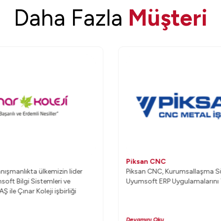
Daha Fazla
Müşteri
Piksan CNC
anışmanlıkta ülkemizin lider
Piksan CNC, Kurumsallaşma Sür
soft Bilgi Sistemleri ve
Uyumsoft ERP Uygulamalarını T
AŞ ile Çınar Koleji işbirliği
Devamını Oku