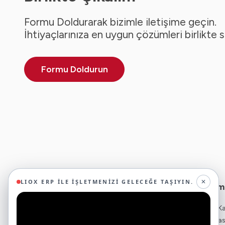
Formu Doldurarak bizimle iletişime geçin.
İhtiyaçlarınıza en uygun çözümleri birlikte 
Formu Doldurun
✕
LIOX ERP ILE İŞLETMENIZI GELECEĞE TAŞIYIN.
Ticari Yazılım
29 yıllık deneyimimizle birlikte, 350'den fazla
ERP - Kurumsal K
iş ortağıyla iş birliği yaparak, 45'ten fazla
Bulut ERP - Muha
sektörde faaliyet gösteriyor ve