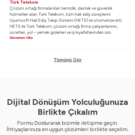
Türk Telekom
Çözüm ortağı firmalardan temizlik, destek ve güvenlik
hizmetleri alan Türk Telekom, tüm hak ediş süreçlerini
Uyumsoft Hak Ediş Takip Sistemi (HETS) ile otomatize etti.
HETS ile Türk Telekom, çözüm ortağı firma çalışanlarının,
ücretleri, yol – yemek giderleri ve iş kıyafetlerinden izin
Devamını Oku
günlerine ödemeyi etkileyen pek çok farklı kalem işi birkaç
tuşla yönetebiliyor.
Tümünü Gör
Dijital Dönüşüm Yolculuğunuza
Birlikte Çıkalım
Formu Doldurarak bizimle iletişime geçin.
İhtiyaçlarınıza en uygun çözümleri birlikte seçelim.