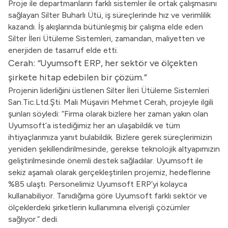
Proje ile departmanların farklı sistemler ile ortak çalışmasını
sağlayan Silter Buharlı Ütü, iş süreçlerinde hız ve verimlilik
kazandı. İş akışlarında bütünleşmiş bir çalışma elde eden
Silter İleri Ütüleme Sistemleri, zamandan, maliyetten ve
enerjiden de tasarruf elde etti.
Cerah:
“
Uyumsoft ERP, her sektör ve ölçekten
şirkete hitap edebilen bir çözüm.
”
Projenin liderliğini üstlenen Silter İleri Ütüleme Sistemleri
San.Tic.Ltd.Şti. Mali Müşaviri Mehmet Cerah, projeyle ilgili
şunları söyledi: “Firma olarak bizlere her zaman yakın olan
Uyumsoft’a istediğimiz her an ulaşabildik ve tüm
ihtiyaçlarımıza yanıt bulabildik. Bizlere gerek süreçlerimizin
yeniden şekillendirilmesinde, gerekse teknolojik altyapımızın
geliştirilmesinde önemli destek sağladılar. Uyumsoft ile
sekiz aşamalı olarak gerçekleştirilen projemiz, hedeflerine
%85 ulaştı. Personelimiz Uyumsoft ERP’yi kolayca
kullanabiliyor. Tanıdığıma göre Uyumsoft farklı sektör ve
ölçeklerdeki şirketlerin kullanımına elverişli çözümler
sağlıyor.” dedi.