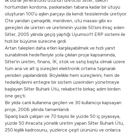
İlk buhar jeneratörlü ütünün üreticisi Silter, silikon
hortumdan kordona, paskaradan tabana kadar bir ütüyü
oluşturan 100’ü aşkın parçayı da kendi tesislerinde üretiyor.
Öte yandan çamaşırlık, merdiven, ütü masası gibi ev
gereçleri de üreten ve üretiminin yüzde 50’sini ihraç eden
Silter, 2005 yılında geçiş yaptığı Uyumsoft ERP sistemi ile
hızlı bir büyüme sürecine girdi.
Artan talepleri daha etkin karşılayabilmek ve hızlı yanıt
sunabilmek hedefleriyle yola çıkılan proje kapsamında,
Silter’in üretim, finans, İK, stok ve satış başta olmak üzere
tüm ana ve alt iş süreçleri elektronik ortama taşınarak
yeniden yapılandırıldı. Böylelikle hem süreçlerini, hem de
tedarikçilerini entegre bir sistem üzerinden yönetmeye
başlayan Silter Buharlı Ütü, rekabette birkaç adım birden
öne geçti.
Bir yılda canlı kullanıma geçilen ve 30 kullanıcıyı kapsayan
proje, 2006 yılında tamamlandı.
Sipariş bazlı çalışan ve 70 bayisi ile yüzde 50 iç piyasaya,
yüzde 50 ihracata yönelik üretim yapan Silter Buharlı Ütü,
250 kişilik kadrosunu, yüzlerce çeşit ürününü ve onlarca