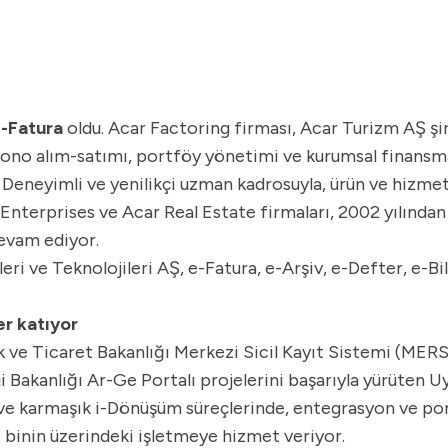
-Fatura
oldu. Acar Factoring firması, Acar Turizm AŞ şir
ono alım-satımı, portföy yönetimi ve kurumsal finansman 
Deneyimli ve yenilikçi uzman kadrosuyla, ürün ve hizmet 
nterprises ve Acar Real Estate firmaları, 2002 yılından 
devam ediyor.
i ve Teknolojileri AŞ, e-Fatura, e-Arşiv, e-Defter, e-Bi
er katıyor
 ve Ticaret Bakanlığı Merkezi Sicil Kayıt Sistemi (MERSİ
i Bakanlığı Ar-Ge Portalı projelerini başarıyla yürüten U
s ve karmaşık i-Dönüşüm süreçlerinde, entegrasyon ve po
 binin üzerindeki işletmeye hizmet veriyor.