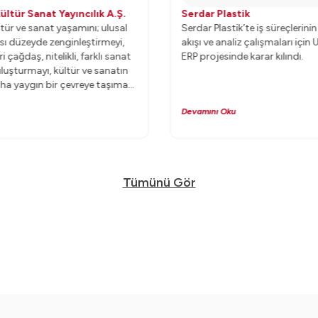
ültür Sanat Yayıncılık A.Ş.
Serdar Plastik
tür ve sanat yaşamını; ulusal
Serdar Plastik’te iş süreçlerini
ası düzeyde zenginleştirmeyi,
akışı ve analiz çalışmaları içi
i çağdaş, nitelikli, farklı sanat
ERP projesinde karar kılındı.
buluşturmayı, kültür ve sanatın
ha yaygın bir çevreye taşımayı
asını gelecek kuşaklara
Devamını Oku
ç edinen sektörün lideri
 Yapı Kredi Kültür Sanat
, yurtiçi ve yurtdışı iş sürecini,
el verilerle, Uyumsoft ERP ile
Tümünü Gör