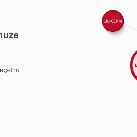
nuza
seçelim.