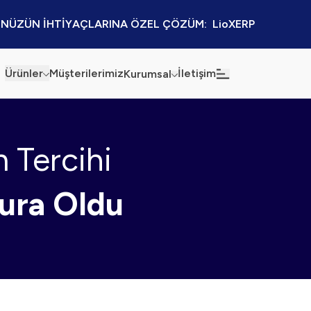
NÜZÜN İHTİYAÇLARINA ÖZEL ÇÖZÜM:  LioXERP
Ürünler
Müşterilerimiz
İletişim
Kurumsal
Haberler
Blog
n Tercihi
Sürdürülebilirlik
Kaynaklar
Kalite Politikamız
Kampanyalar
ura Oldu
Bilgi Güvenliği
Etkinlikler
Bilgi Toplumu Hizmetleri
Sektörel Çözümler
İş Ortaklığı Platformu