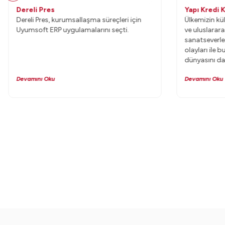
Dereli Pres
Yapı Kredi K
Dereli Pres, kurumsallaşma süreçleri için
Ülkemizin kül
Uyumsoft ERP uygulamalarını seçti.
ve uluslarar
sanatseverler
olayları ile 
dünyasını da
ve kültür mir
Devamını Oku
Devamını Oku
taşımayı ama
konumundaki
Yayıncılık AŞ.
anlık ve günc
yönetiyor.