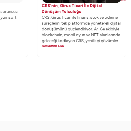
CRS'nin, Girus Ticari İle Dijital
n sorunsuz
Dönüşüm Yolculuğu
n Uyumsoft
CRS, GirusTicari ile finans, stok ve ödeme
süreçlerini tek platformda yöneterek dijital
dönüşümünü güçlendiriyor. Ar-Ge ekibiyle
blockchain, mobil oyun ve NFT alanlarında
geleceği kodlayan CRS, yenilikçi çözümlerle
Devamını Oku
rotasını daima ileriye çeviriyor.