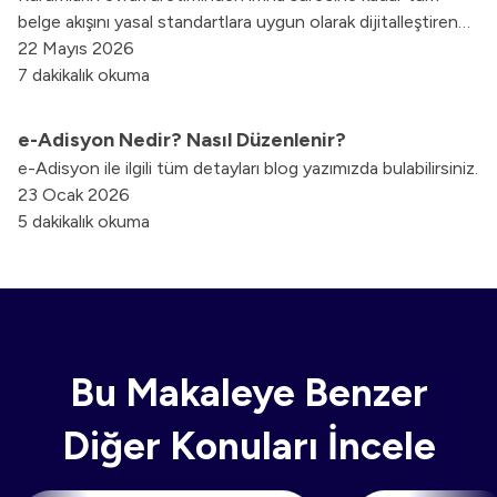
belge akışını yasal standartlara uygun olarak dijitalleştiren
Elektronik Belge Yönetim Sistemi (EBYS) hakkında bilmeniz
22 Mayıs 2026
gereken tüm detayları bu rehberde keşfedin.
7 dakikalık okuma
e-Adisyon Nedir? Nasıl Düzenlenir?
e-Adisyon ile ilgili tüm detayları blog yazımızda bulabilirsiniz.
23 Ocak 2026
5 dakikalık okuma
Bu Makaleye Benzer
Diğer Konuları İncele