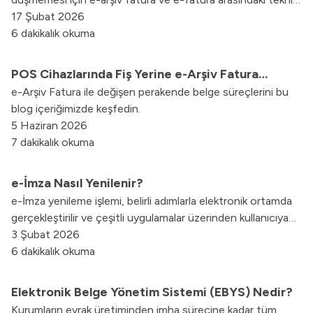
operasyonel ve hukuki tüm farkları bu rehberde
17 Şubat 2026
keşfedebilirsiniz.
6 dakikalık okuma
POS Cihazlarında Fiş Yerine e-Arşiv Fatura
e-Arşiv Fatura ile değişen perakende belge süreçlerini bu
Dönemi Başlıyor
blog içeriğimizde keşfedin.
5 Haziran 2026
7 dakikalık okuma
e-İmza Nasıl Yenilenir?
e-İmza yenileme işlemi, belirli adımlarla elektronik ortamda
gerçekleştirilir ve çeşitli uygulamalar üzerinden kullanıcıya
sunulur. Blog yazımızda, e-İmza yenileme sürecinin nasıl
3 Şubat 2026
işlediğine dair adımları inceleyebilirsiniz.
6 dakikalık okuma
Elektronik Belge Yönetim Sistemi (EBYS) Nedir?
Kurumların evrak üretiminden imha sürecine kadar tüm