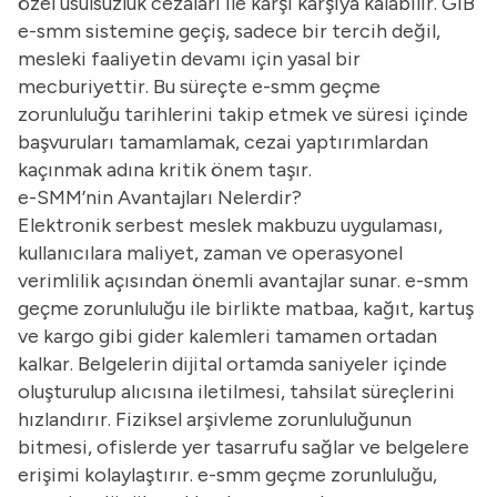
özel usulsüzlük cezaları ile karşı karşıya kalabilir. GİB
e-smm sistemine geçiş, sadece bir tercih değil,
mesleki faaliyetin devamı için yasal bir
mecburiyettir. Bu süreçte e-smm geçme
zorunluluğu tarihlerini takip etmek ve süresi içinde
başvuruları tamamlamak, cezai yaptırımlardan
kaçınmak adına kritik önem taşır.
e-SMM’nin Avantajları Nelerdir?
Elektronik serbest meslek makbuzu uygulaması,
kullanıcılara maliyet, zaman ve operasyonel
verimlilik açısından önemli avantajlar sunar. e-smm
geçme zorunluluğu ile birlikte matbaa, kağıt, kartuş
ve kargo gibi gider kalemleri tamamen ortadan
kalkar. Belgelerin dijital ortamda saniyeler içinde
oluşturulup alıcısına iletilmesi, tahsilat süreçlerini
hızlandırır. Fiziksel arşivleme zorunluluğunun
bitmesi, ofislerde yer tasarrufu sağlar ve belgelere
erişimi kolaylaştırır. e-smm geçme zorunluluğu,