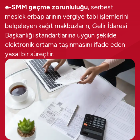
e-SMM geçme zorunluluğu
, serbest
meslek erbaplarının vergiye tabi işlemlerini
belgeleyen kağıt makbuzların, Gelir İdaresi
Başkanlığı standartlarına uygun şekilde
elektronik ortama taşınmasını ifade eden
yasal bir süreçtir.