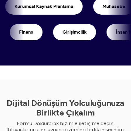
Kurumsal Kaynak Planlama
Muhas
Finans
Girişimcilik
İnsan Kaynak
Dijital Dönüşüm Yolculuğunuza
Birlikte Çıkalım
Formu Doldurarak bizimle iletişime geçin.
İhtiyaçlarınıza en uygun çözümleri birlikte seçelim.