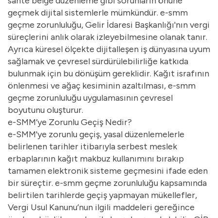
sahte belge düzenleme gibi sorunların önüne
geçmek dijital sistemlerle mümkündür. e-smm
geçme zorunluluğu, Gelir İdaresi Başkanlığı'nın vergi
süreçlerini anlık olarak izleyebilmesine olanak tanır.
Ayrıca küresel ölçekte dijitalleşen iş dünyasına uyum
sağlamak ve çevresel sürdürülebilirliğe katkıda
bulunmak için bu dönüşüm gereklidir. Kağıt israfının
önlenmesi ve ağaç kesiminin azaltılması, e-smm
geçme zorunluluğu uygulamasının çevresel
boyutunu oluşturur.
e-SMM’ye Zorunlu Geçiş Nedir?
e-SMM'ye zorunlu geçiş, yasal düzenlemelerle
belirlenen tarihler itibarıyla serbest meslek
erbaplarının kağıt makbuz kullanımını bırakıp
tamamen elektronik sisteme geçmesini ifade eden
bir süreçtir. e-smm geçme zorunluluğu kapsamında
belirtilen tarihlerde geçiş yapmayan mükellefler,
Vergi Usul Kanunu’nun ilgili maddeleri gereğince