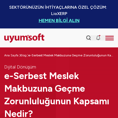
SEKTÖRÜNÜZÜN İHTİYAÇLARINA ÖZEL ÇÖZÜM:  
LioXERP
HEMEN BİLGİ ALIN
Ana Sayfa
Blog
e-Serbest Meslek Makbuzuna Geçme Zorunluluğunun Kapsamı Nedir?
Dijital Dönüşüm
e-Serbest Meslek
Makbuzuna Geçme
Zorunluluğunun Kapsamı
Nedir?