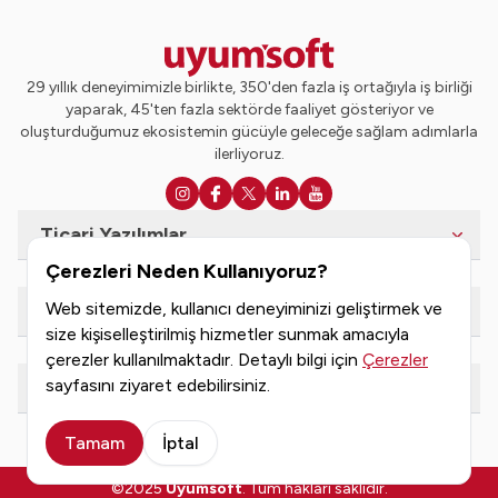
29 yıllık deneyimimizle birlikte, 350'den fazla iş ortağıyla iş birliği
yaparak, 45'ten fazla sektörde faaliyet gösteriyor ve
oluşturduğumuz ekosistemin gücüyle geleceğe sağlam adımlarla
ilerliyoruz.
Ticari Yazılımlar
Çerezleri Neden Kullanıyoruz?
Web sitemizde, kullanıcı deneyiminizi geliştirmek ve
e-Dönüşüm Hizmetleri
size kişiselleştirilmiş hizmetler sunmak amacıyla
çerezler kullanılmaktadır. Detaylı bilgi için
Çerezler
sayfasını ziyaret edebilirsiniz.
Kaynaklar
Tamam
İptal
©2025
Uyumsoft
. Tüm hakları saklıdır.