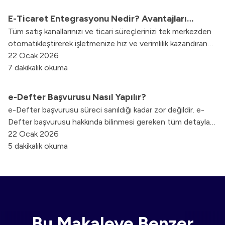
kayıtlara geçirilmesi için gerekli bir belgedir.
E-Ticaret Entegrasyonu Nedir? Avantajları
Tüm satış kanallarınızı ve ticari süreçlerinizi tek merkezden
Nelerdir?
otomatikleştirerek işletmenize hız ve verimlilik kazandıran
e-ticaret entegrasyonunun avantajlarını ve işleyişini bu
22 Ocak 2026
yazımızda keşfedin.
7 dakikalık okuma
e-Defter Başvurusu Nasıl Yapılır?
e-Defter başvurusu süreci sanıldığı kadar zor değildir. e-
Defter başvurusu hakkında bilinmesi gereken tüm detayları
sizler için derledik.
22 Ocak 2026
5 dakikalık okuma
Bu Makaleye Benzer