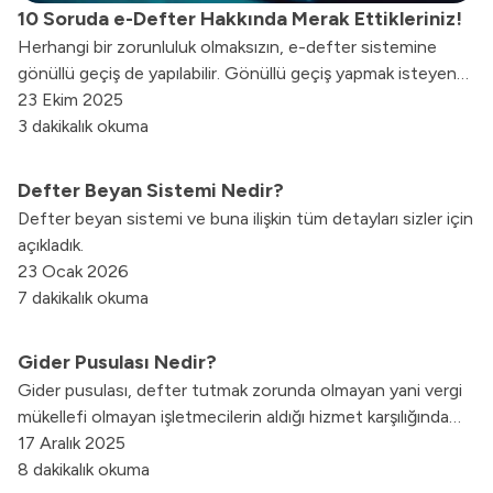
10 Soruda e-Defter Hakkında Merak Ettikleriniz!
Herhangi bir zorunluluk olmaksızın, e-defter sistemine
gönüllü geçiş de yapılabilir. Gönüllü geçiş yapmak isteyen
şahıs firmaları, mali mühür veya e-İmzalarını temin ettikten
23 Ekim 2025
sonra özel entegratör firma ile anlaşma yaparak, elektronik
3 dakikalık okuma
defter uygulamasına geçiş yapabilir.
Defter Beyan Sistemi Nedir?
Defter beyan sistemi ve buna ilişkin tüm detayları sizler için
açıkladık.
23 Ocak 2026
7 dakikalık okuma
Gider Pusulası Nedir?
Gider pusulası, defter tutmak zorunda olmayan yani vergi
mükellefi olmayan işletmecilerin aldığı hizmet karşılığında
fatura yerine geçen resmi bir belgedir. Gider pusulası,
17 Aralık 2025
alınan hizmetin belgelendirilmesi, muhasebe tarafından
8 dakikalık okuma