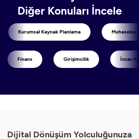
Diğer Konuları İncele
i
Kurumsal Kaynak Planlama
Muha
Finans
Girişimcilik
İnsan Kaynakl
Dijital Dönüşüm Yolculuğunuza