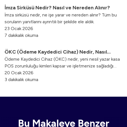
İmza Sirküsü Nedir? Nasıl ve Nereden Alınır?
İmza sirküsü nedir, ne işe yarar ve nereden alınır? Tüm bu
soruların yanıtlarını ayrıntılı bir şekilde ele aldık.
23 Ocak 2026
7 dakikalık okuma
ÖKC (Ödeme Kaydedici Cihaz) Nedir, Nasıl
Ödeme Kaydedici Cihaz (ÖKC) nedir, yeni nesil yazar kasa
Çalışır?
POS zorunluluğu kimleri kapsar ve işletmenize sağladığı
avantajlar nelerdir tüm detaylarıyla keşfedin.
20 Ocak 2026
3 dakikalık okuma
Bu Makaleye Benzer