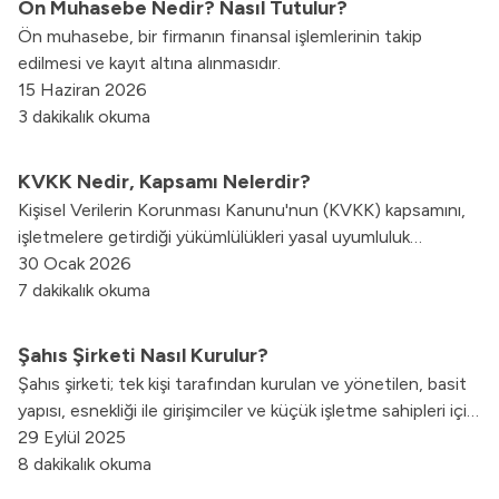
Ön Muhasebe Nedir? Nasıl Tutulur?
Ön muhasebe, bir firmanın finansal işlemlerinin takip
edilmesi ve kayıt altına alınmasıdır.
15 Haziran 2026
3 dakikalık okuma
KVKK Nedir, Kapsamı Nelerdir?
Kişisel Verilerin Korunması Kanunu'nun (KVKK) kapsamını,
işletmelere getirdiği yükümlülükleri yasal uyumluluk
süreçlerini nasıl yönetebileceğinizi blog yazımızda keşfedin.
30 Ocak 2026
7 dakikalık okuma
Şahıs Şirketi Nasıl Kurulur?
Şahıs şirketi; tek kişi tarafından kurulan ve yönetilen, basit
yapısı, esnekliği ile girişimciler ve küçük işletme sahipleri için
ideal bir seçenek sunar. Girişimciliğin bu denli
29 Eylül 2025
yaygınlaşmasında, dijital dünyanın sunduğu imkanlar büyük
8 dakikalık okuma
rol oynar.