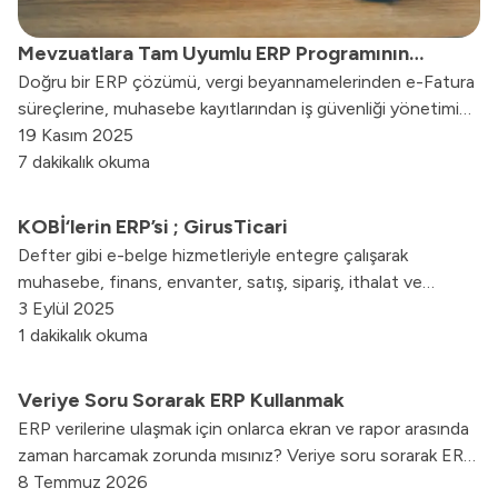
Mevzuatlara Tam Uyumlu ERP Programının
Doğru bir ERP çözümü, vergi beyannamelerinden e-Fatura
İşletmenize Faydaları
süreçlerine, muhasebe kayıtlarından iş güvenliği yönetimine
kadar geniş bir yelpazede uyumluluk sağlayarak işletmelere
19 Kasım 2025
güvenli ve kesintisiz bir işleyiş sunar.
7 dakikalık okuma
KOBİ‘lerin ERP’si ; GirusTicari
Defter gibi e-belge hizmetleriyle entegre çalışarak
muhasebe, finans, envanter, satış, sipariş, ithalat ve
ihracat gibi birçok operasyonel ihtiyacı karşılar. Kullanıcı
3 Eylül 2025
dostu arayüzü, erişim kolaylığı ve güçlü raporlama
1 dakikalık okuma
özellikleriyle GirusTicari, işletmelerin dijital dönüşüm
süreçlerine verimlilik ve hız kazandırırken, uygun maliyet
Veriye Soru Sorarak ERP Kullanmak
avantajları sunar.
ERP verilerine ulaşmak için onlarca ekran ve rapor arasında
zaman harcamak zorunda mısınız? Veriye soru sorarak ERP
kullanma yaklaşımının bilgiye erişimi nasıl kolaylaştırdığını ve
8 Temmuz 2026