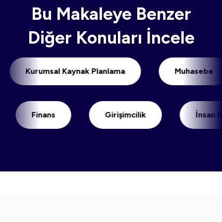
Bu Makaleye Benzer
Diğer Konuları İncele
Kurumsal Kaynak Planlama
Muhase
Finans
Girişimcilik
İnsan Kayn