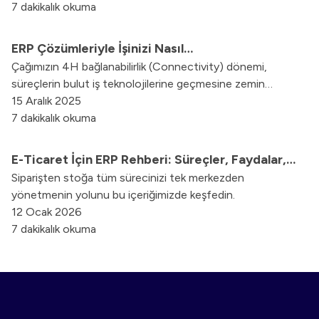
karar alma süreçlerini nasıl hızlandırdığını keşfedin.
7 dakikalık okuma
ERP Çözümleriyle İşinizi Nasıl
Çağımızın 4H bağlanabilirlik (Connectivity) dönemi,
Kolaylaştırabilirsiniz?
süreçlerin bulut iş teknolojilerine geçmesine zemin
hazırlıyor. Web ERP, Cloud ERP, Mobil ERP ile
15 Aralık 2025
yapabileceklerinizi burada bulabilirsiniz.
7 dakikalık okuma
E-Ticaret İçin ERP Rehberi: Süreçler, Faydalar,
Siparişten stoğa tüm sürecinizi tek merkezden
Çözümler
yönetmenin yolunu bu içeriğimizde keşfedin.
12 Ocak 2026
7 dakikalık okuma