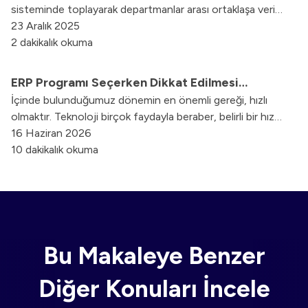
sisteminde toplayarak departmanlar arası ortaklaşa veri
paylaşımını sağlar.
23 Aralık 2025
2 dakikalık okuma
ERP Programı Seçerken Dikkat Edilmesi
İçinde bulunduğumuz dönemin en önemli gereği, hızlı
Gerekenler
olmaktır. Teknoloji birçok faydayla beraber, belirli bir hız
alışkanlığını gündelik yaşamımıza soktuğu için, hızlı
16 Haziran 2026
olmayanın kaybetmeye yakın bir noktada bulunduğunu
10 dakikalık okuma
söylemek mümkün hale gelmektedir. Dolayısıyla
seçeceğiniz ERP yazılımının en önemli özelliği, hızlı
uygulanabilir bir yapıda olmasıdır.
Bu Makaleye Benzer
Diğer Konuları İncele