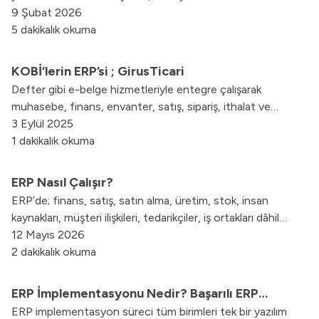
sorumluluklarını ve kullanılan modern metodolojileri bu
9 Şubat 2026
yazımızda inceledik.
5 dakikalık okuma
KOBİ‘lerin ERP’si ; GirusTicari
Defter gibi e-belge hizmetleriyle entegre çalışarak
muhasebe, finans, envanter, satış, sipariş, ithalat ve
ihracat gibi birçok operasyonel ihtiyacı karşılar. Kullanıcı
3 Eylül 2025
dostu arayüzü, erişim kolaylığı ve güçlü raporlama
1 dakikalık okuma
özellikleriyle GirusTicari, işletmelerin dijital dönüşüm
süreçlerine verimlilik ve hız kazandırırken, uygun maliyet
ERP Nasıl Çalışır?
avantajları sunar.
ERP’de; finans, satış, satın alma, üretim, stok, insan
kaynakları, müşteri ilişkileri, tedarikçiler, iş ortakları dâhil
olmak üzere ilgili departmanlar birbiriyle işbirliği içinde
12 Mayıs 2026
olurlar. İki departman arasındaki herhangi bir konuya ilişkin
2 dakikalık okuma
bilgiye, sistem altyapısıyla saniyeler içinde ulaşılmaktadır.
ERP İmplementasyonu Nedir? Başarılı ERP
ERP implementasyon süreci tüm birimleri tek bir yazılım
Entegrasyonu İpuçları