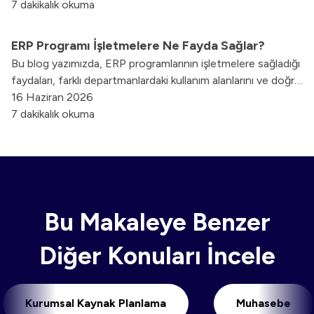
yapabileceklerinizi burada bulabilirsiniz.
7 dakikalık okuma
ERP Programı İşletmelere Ne Fayda Sağlar?
Bu blog yazımızda, ERP programlarının işletmelere sağladığı
faydaları, farklı departmanlardaki kullanım alanlarını ve doğru
ERP uygulamasıyla elde edilebilecek kazanımları sizler için
16 Haziran 2026
derledik.
7 dakikalık okuma
Bu Makaleye Benzer
Diğer Konuları İncele
Kurumsal Kaynak Planlama
Muhase