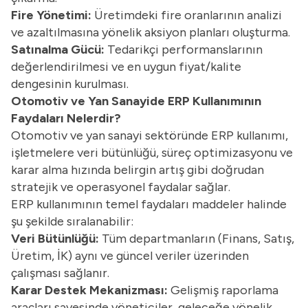
Fire Yönetimi:
Üretimdeki fire oranlarının analizi
ve azaltılmasına yönelik aksiyon planları oluşturma.
Satınalma Gücü:
Tedarikçi performanslarının
değerlendirilmesi ve en uygun fiyat/kalite
dengesinin kurulması.
Otomotiv ve Yan Sanayide ERP Kullanımının
Faydaları Nelerdir?
Otomotiv ve yan sanayi sektöründe ERP kullanımı,
işletmelere veri bütünlüğü, süreç optimizasyonu ve
karar alma hızında belirgin artış gibi doğrudan
stratejik ve operasyonel faydalar sağlar.
ERP kullanımının temel faydaları maddeler halinde
şu şekilde sıralanabilir:
Veri Bütünlüğü:
Tüm departmanların (Finans, Satış,
Üretim, İK) aynı ve güncel veriler üzerinden
çalışması sağlanır.
Karar Destek Mekanizması:
Gelişmiş raporlama
araçları sayesinde yöneticiler, geleceğe yönelik