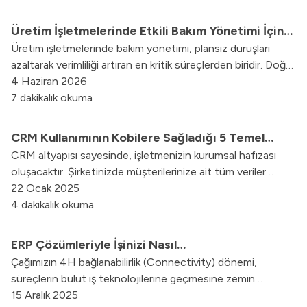
Üretim İşletmelerinde Etkili Bakım Yönetimi İçin
Üretim işletmelerinde bakım yönetimi, plansız duruşları
Bilinmesi Gerekenler
azaltarak verimliliği artıran en kritik süreçlerden biridir. Doğru
stratejilerle bakım süreçlerini nasıl daha etkin
4 Haziran 2026
yöneteceğinizi keşfedin!
7 dakikalık okuma
CRM Kullanımının Kobilere Sağladığı 5 Temel
CRM altyapısı sayesinde, işletmenizin kurumsal hafızası
Fayda Nedir?
oluşacaktır. Şirketinizde müşterilerinize ait tüm veriler
excelde, dosyalarda veya defterlerde olmak yerine, CRM
22 Ocak 2025
yazılımında toplanacaktır.
4 dakikalık okuma
ERP Çözümleriyle İşinizi Nasıl
Çağımızın 4H bağlanabilirlik (Connectivity) dönemi,
Kolaylaştırabilirsiniz?
süreçlerin bulut iş teknolojilerine geçmesine zemin
hazırlıyor. Web ERP, Cloud ERP, Mobil ERP ile
15 Aralık 2025