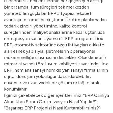
izlenebilirlik beklentilerinin her geçen gün arttığı
bir ortamda, tüm süreçleri tek merkezden
yönetebilen güçlü bir ERP altyapısı rekabet
avantajının temelini oluşturur. Üretim planlamadan
tedarik zinciri yönetimine, kalite kontrol
süreçlerinden maliyet analizlerine kadar uçtan uca
entegrasyon sunan Uyumsoft ERP programı Liox
ERP, otomotiv sektörüne özgü ihtiyaçları dikkate
alan esnek yapısıyla işletmelerin operasyonel
mükemmelliğe ulaşmasını destekler. Ölçeklenebilir
mimarisi ve sektörel uyum kabiliyeti sayesinde Liox
ERP, hem ana sanayi hem de yan sanayi firmalarının
dijital dönüşüm yolculuğunda sürdürülebilir,
güvenilir ve uzun vadeli bir çözüm ortağı olarak
konumlanır.
İlginizi çekebilecek diğer içeriklerimiz: “
ERP Canlıya
Alındıktan Sonra Optimizasyon Nasıl Yapılır?
” ,
“
Başarısız ERP Projenizi Nasıl Kurtarabilirsiniz?
”