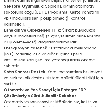
Dikkat edilmesi gereken başlıca kriterler şunlardır:
Sektörel Uyumluluk:
Seçilen ERP'nin otomotiv
sektörüne özgü (EDI, Barkodlama, Kalite Yönetimi
vb.) modüllere sahip olup olmadığı kontrol
edilmelidir.
Esneklik ve Ölçeklenebilirlik:
Şirket büyüdükçe
veya iş modelleri değiştikçe yazılımın buna adapte
olup olamayacağı değerlendirilmelidir.
Entegrasyon Yeteneği:
Üretimdeki makinelerle
(IoT), tedarikçilerle ve diğer üçüncü parti
yazılımlarla konuşabilme yeteneği kritik öneme
sahiptir.
Satış Sonrası Destek:
Yerel mevzuatlara hakimiyet
ve hızlı teknik destek, sistemin sürdürülebilirliği için
şarttır.
Otomotiv ve Yan Sanayi İçin Entegre ERP
Çözümleriyle Sürdürülebilir Rekabet
Otomotiv ve yan sanayi sektöründe hız, kalite ve