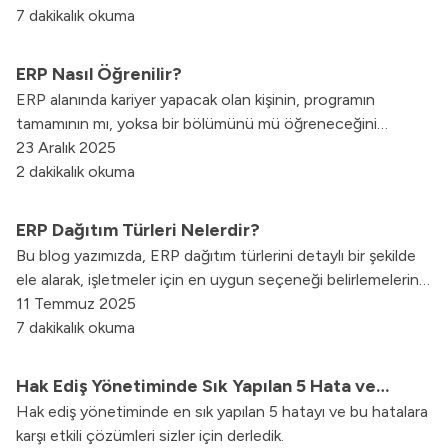
sağladığı katkıları sizler için derledik.
7 dakikalık okuma
ERP Nasıl Öğrenilir?
ERP alanında kariyer yapacak olan kişinin, programın
tamamının mı, yoksa bir bölümünü mü öğreneceğini
belirlemesi gerekiyor. Tüm ERP programına hakim olmak,
23 Aralık 2025
uzun bir süreci kapsayabilir.
2 dakikalık okuma
ERP Dağıtım Türleri Nelerdir?
Bu blog yazımızda, ERP dağıtım türlerini detaylı bir şekilde
ele alarak, işletmeler için en uygun seçeneği belirlemelerine
yardımcı olacağız.
11 Temmuz 2025
7 dakikalık okuma
Hak Ediş Yönetiminde Sık Yapılan 5 Hata ve
Hak ediş yönetiminde en sık yapılan 5 hatayı ve bu hatalara
Çözümleri
karşı etkili çözümleri sizler için derledik.