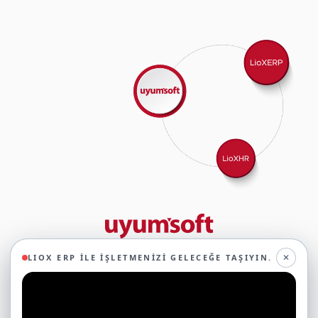
29 yıllık deneyimimizle birlikte, 350'den fazla iş ortağıyla iş birliği
✕
LIOX ERP ILE İŞLETMENIZI GELECEĞE TAŞIYIN.
yaparak, 45'ten fazla sektörde faaliyet gösteriyor ve
oluşturduğumuz ekosistemin gücüyle geleceğe sağlam adımlarla
ilerliyoruz.