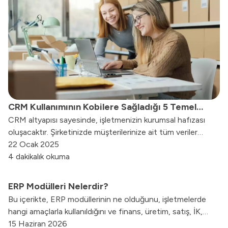
CRM Kullanımının Kobilere Sağladığı 5 Temel
CRM altyapısı sayesinde, işletmenizin kurumsal hafızası
Fayda Nedir?
oluşacaktır. Şirketinizde müşterilerinize ait tüm veriler
excelde, dosyalarda veya defterlerde olmak yerine, CRM
22 Ocak 2025
yazılımında toplanacaktır.
4 dakikalık okuma
ERP Modülleri Nelerdir?
Bu içerikte, ERP modüllerinin ne olduğunu, işletmelerde
hangi amaçlarla kullanıldığını ve finans, üretim, satış, İK,
tedarik zinciri gibi temel ERP modüllerinin iş süreçlerine
15 Haziran 2026