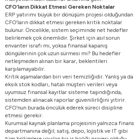
CFO’ların Dikkat Etmesi Gereken Noktalar
ERP yatırımı büyük bir dönüşüm projesi olduğundan
CFO’ların dikkat etmesi gereken kritik noktalar
bulunur. Öncelikle, sistem seçiminde net hedefler
belirlemek çok önemlidir. Şirket için asıl sorun
envanter israfı mı, yoksa finansal kapanış
döngülerinin çok uzun sürmesi mi? Bu hedefler
netleşmeden alınan bir karar, beklentileri
karşılamayabilir.
Kritik aşamalardan biri veri temizliğidir. Yanlış ya da
eksik stok kodları, hatalı müşteri verileri veya
uyumsuz finansal kayıtlar sisteme taşındığında,
sistemden alınacak raporlar güvenilirliğini yitirir.
CFO’nun burada öncülük ederek süreci disipline
etmesi gerekir.
Kurumsal kaynak planlama projesinin yalnızca finans
departmanına değil; satış, depo, lojistik ve IT gibi
tüm bölümlere yayılan bir iş birliği projesi olduğu