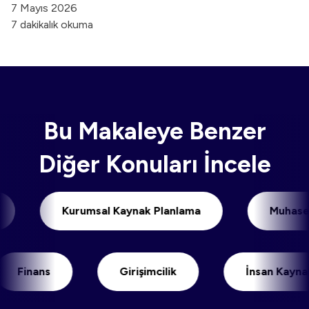
7 Mayıs 2026
7 dakikalık okuma
Bu Makaleye Benzer
Diğer Konuları İncele
timi
Kurumsal Kaynak Planlama
Mu
inans
Girişimcilik
İnsan Kaynakları