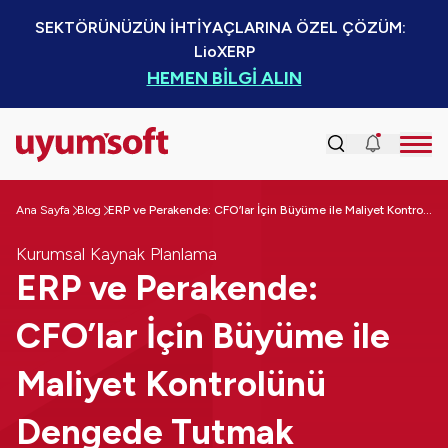
SEKTÖRÜNÜZÜN İHTİYAÇLARINA ÖZEL ÇÖZÜM:  
LioXERP
HEMEN BİLGİ ALIN
Ana Sayfa
Blog
ERP ve Perakende: CFO’lar İçin Büyüme ile Maliyet Kontrolünü Dengede Tutmak
Kurumsal Kaynak Planlama
ERP ve Perakende:
CFO’lar İçin Büyüme ile
Maliyet Kontrolünü
Dengede Tutmak