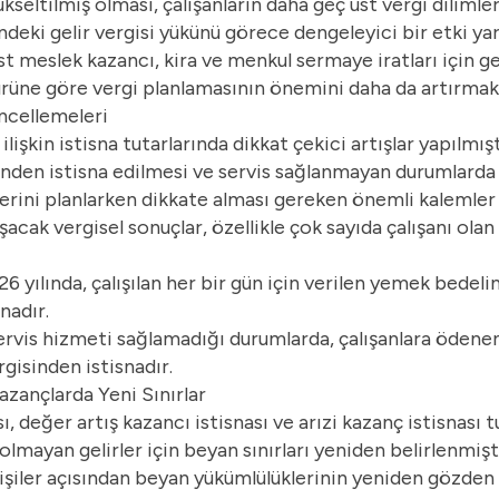
yükseltilmiş olması, çalışanların daha geç üst vergi diliml
deki gelir vergisi yükünü görece dengeleyici bir etki ya
est meslek kazancı, kira ve menkul sermaye iratları için ge
ir türüne göre vergi planlamasının önemini daha da artırmak
ncellemeleri
ilişkin istisna tutarlarında dikkat çekici artışlar yapılmı
isinden istisna edilmesi ve servis sağlanmayan durumlarda
lerini planlarken dikkate alması gereken önemli kalemler
şacak vergisel sonuçlar, özellikle çok sayıda çalışanı olan
26 yılında, çalışılan her bir gün için verilen yemek bedeli
nadır.
ervis hizmeti sağlamadığı durumlarda, çalışanlara ödenen
rgisinden istisnadır.
Kazançlarda Yeni Sınırlar
sı, değer artış kazancı istisnası ve arızi kazanç istisnası t
lmayan gelirler için beyan sınırları yeniden belirlenmiştir
kişiler açısından beyan yükümlülüklerinin yeniden gözden