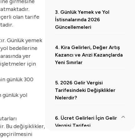
erine girmesine
ratmaktadır.
3. Günlük Yemek ve Yol
çerli olan tarife
İstisnalarında 2026
tadır.
Güncellemeleri
ştır. Günlük yemek
4. Kira Gelirleri, Değer Artış
 yol bedellerine
Kazancı ve Arızi Kazançlarda
 arasında yer
Yeni Sınırlar
 işletmeler için
nin günlük 300
5. 2026 Gelir Vergisi
Tarifesindeki Değişiklikler
 günlük yol
Nelerdir?
utarları
6. Ücret Gelirleri İçin Gelir
Vergisi Tarifesi
. Bu değişiklikler,
 geçirilmesini
6.1.
Ücret Dışı Gelirler İçin Gelir Vergisi Tarifesi