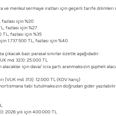
ra ve menkul sermaye iratları için geçerli tarife dilimleri 
 fazlası için %20
L, fazlası için %27
0 TL, fazlası için %35
çin 1.737.500 TL, fazlası için %40
za çıkacak bazı parasal sınırlar özetle aşağıdadır:
VUK md. 323): 25.000 TL
 alacaklar için dava/ icra şartı aranmaksızın şüpheli alaca
rı (VUK md. 313): 12.000 TL (KDV hariç)
amortismana tabi tutulmaksızın doğrudan gider yazılabilir
TL
): 2026 yılı için 400.000 TL