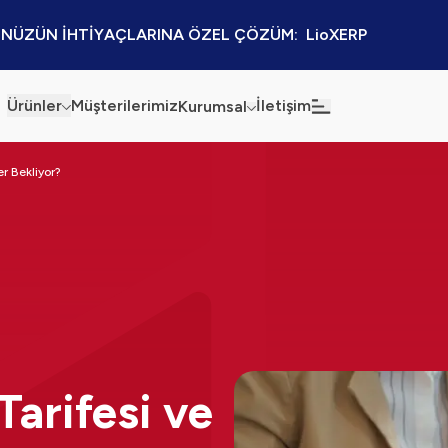
NÜZÜN İHTİYAÇLARINA ÖZEL ÇÖZÜM:  LioXERP
Ürünler
Müşterilerimiz
İletişim
Kurumsal
Haberler
Blog
er Bekliyor?
Sürdürülebilirlik
Kaynaklar
Kalite Politikamız
Kampanyalar
Bilgi Güvenliği
Etkinlikler
Bilgi Toplumu Hizmetleri
Sektörel Çözümler
Tarifesi ve
İş Ortaklığı Platformu