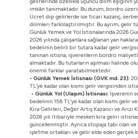
gelirlerinde özellikle üçüncü dilim eşiğinin 
imkân tanımaktadır. Bu durum, bordro üzerin
Ücret dışı gelirlerde ise ticari kazanç, serb
dilimleri farklılaştırılmıştır. Bu ayrım, gel
Günlük Yemek ve Yol İstisnalarında 2026 Gü
2026 yılında çalışanlara sağlanan yan haklara 
bedelinin belirli bir tutara kadar gelir verg
tanınan istisna, işverenlerin bordro maliyet
almaktadır. Bu tutarların aşılması halinde olu
önemli farklar yaratabilmektedir.
• Günlük Yemek İstisnası (GVK md. 23):
20
TL'ye kadar olan kısmı gelir vergisinden istis
•
Günlük Yol (Ulaşım) İstisnası:
İşverenin s
bedelinin 158 TL'ye kadar olan kısmı gelir ve
Kira Gelirleri, Değer Artış Kazancı ve Arızi 
2026 yılı itibariyle mesken kira geliri istisna
güncellenmiştir. Ayrıca stopaja tabi olan ve o
işletme ortakları ve gelir elde eden gerçek 