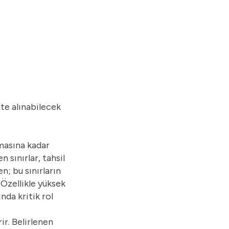
L
ate alınabilecek
amasına kadar
 sınırlar, tahsil
n; bu sınırların
Özellikle yüksek
nda kritik rol
ir. Belirlenen