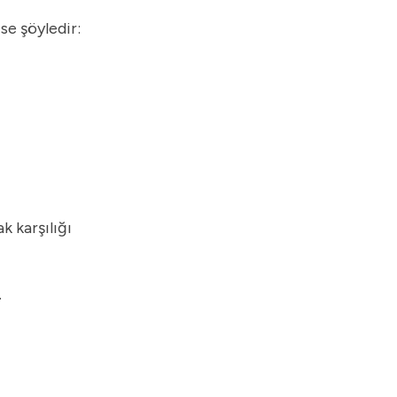
ise şöyledir:
k karşılığı
.