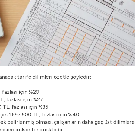
anacak tarife dilimleri özetle şöyledir:
 fazlası için %20
L, fazlası için %27
 TL, fazlası için %35
için 1.697.500 TL, fazlası için %40
sek belirlenmiş olması, çalışanların daha geç üst dilimler
mesine imkân tanımaktadır.