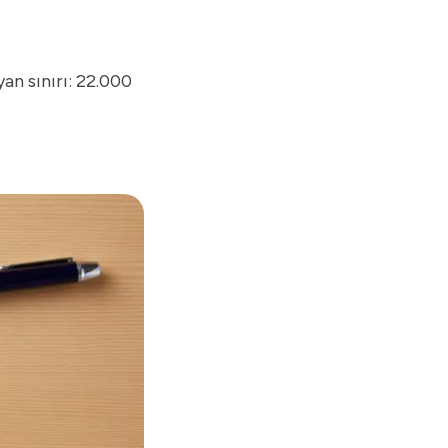
7. Önemli 2026 Vergi
Hadleri Nelerdir?
an sınırı: 22.000
7.1.
Binek Otomobil Gider Sınırları (her bir araç için):
8. 2026 Yılı Vergi Hadleri
İşletmeler Açısından Neden
Önemli?
9. Uyumsoft ile Mevzuata
Tam Uyum!