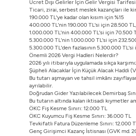
Ücret Dışı Gelirler İçin Gelir Vergisi Tarifesi
Ticari, zirai, serbest meslek kazançları ile ki
190.000 TL'ye kadar olan kısım için %15
400.000 TL'nin 190.000 TL'si için 28.500 TL,
1.000.000 TL'nin 400.000 TL'si için 70.500 T
5.300.000 TL'nin 1.000.000 TL'si için 232.50
5.300.000 TL'den fazlasının 5.300.000 TL'si i
Önemli 2026 Vergi Hadleri Nelerdir?
2026 yılı itibarıyla uygulamada sıkça karşımı
Şüpheli Alacaklar İçin Küçük Alacak Haddi (
Bu tutarı aşmayan ve tahsil imkânı zayıflayan
ayrılabilir.
Doğrudan Gider Yazılabilecek Demirbaş Sını
Bu tutarın altında kalan iktisadi kıymetler 
ÖKC Fiş Kesme Sınırı: 12.000 TL
ÖKC Kuyumcu Fiş Kesme Sınırı: 36.000 TL
Tevkifatlı Fatura Düzenleme Sınırı: 12.000 
Genç Girişimci Kazanç İstisnası (GVK md. 20