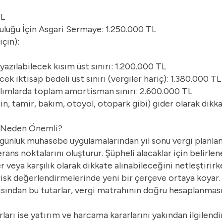
TL
luğu İçin Asgari Sermaye: 1.250.000 TL
için):
zılabilecek kısım üst sınırı: 1.200.000 TL
k iktisap bedeli üst sınırı (vergiler hariç): 1.380.000 T
 alımlarda toplam amortisman sınırı: 2.600.000 TL
in, tamir, bakım, otoyol, otopark gibi) gider olarak dikk
an Neden Önemli?
rin günlük muhasebe uygulamalarından yıl sonu vergi planl
ns noktalarını oluşturur. Şüpheli alacaklar için belirlenen
 veya karşılık olarak dikkate alınabileceğini netleştirirke
isk değerlendirmelerinde yeni bir çerçeve ortaya koyar. 
çısından bu tutarlar, vergi matrahının doğru hesaplanması
rı ise yatırım ve harcama kararlarını yakından ilgilendir