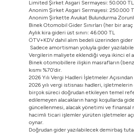
Limited Şirket Asgari Sermayesi: 50.000 TL
Anonim Şirket Asgari Sermayesi: 250.000 
Anonim Şirkette Avukat Bulundurma Zorunlu
Binek Otomobil Gider Sınırları (her bir araç 
Aylık kira gideri üst sınırı: 46.000 TL
ÖTV+KDV dahil alım bedeli üzerinden gider ya
Sadece amortisman yoluyla gider yazılabilece
Vergilerin maliyete eklendiği veya ikinci el
Binek otomobillere ilişkin masrafların (benz
kısmı %70’dir.
2026 Yılı Vergi Hadleri İşletmeler Açısınd
2026 yılı vergi istisnası hadleri, işletmele
birçok süreci doğrudan etkileyen temel refera
edilemeyen alacakların hangi koşullarda gider
güncellenmesi, alacak yönetimi ve finansal r
hacimli ticari işlemler yürüten işletmeler a
oynar.
Doğrudan gider yazılabilecek demirbaş tutarla