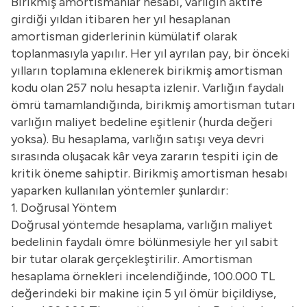
Birikmiş amortismanlar hesabı, varlığın aktife
girdiği yıldan itibaren her yıl hesaplanan
amortisman giderlerinin kümülatif olarak
toplanmasıyla yapılır. Her yıl ayrılan pay, bir önceki
yılların toplamına eklenerek birikmiş amortisman
kodu olan 257 nolu hesapta izlenir. Varlığın faydalı
ömrü tamamlandığında, birikmiş amortisman tutarı
varlığın maliyet bedeline eşitlenir (hurda değeri
yoksa). Bu hesaplama, varlığın satışı veya devri
sırasında oluşacak kâr veya zararın tespiti için de
kritik öneme sahiptir. Birikmiş amortisman hesabı
yaparken kullanılan yöntemler şunlardır:
1. Doğrusal Yöntem
Doğrusal yöntemde hesaplama, varlığın maliyet
bedelinin faydalı ömre bölünmesiyle her yıl sabit
bir tutar olarak gerçekleştirilir. Amortisman
hesaplama örnekleri incelendiğinde, 100.000 TL
değerindeki bir makine için 5 yıl ömür biçildiyse,