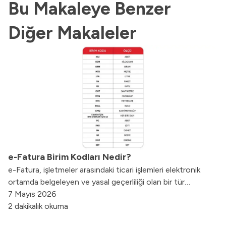
Bu Makaleye Benzer
Diğer Makaleler
e-Fatura Birim Kodları Nedir?
e-Fatura, işletmeler arasındaki ticari işlemleri elektronik
ortamda belgeleyen ve yasal geçerliliği olan bir tür
elektronik faturadır. Türkiye’de, Maliye Bakanlığı tarafından
7 Mayıs 2026
belirlenen standartlara uygun olarak kullanılmaktadır.
2 dakikalık okuma