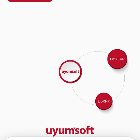
29 yıllık deneyimimizle birlikte, 350'den fazla iş ortağıyla iş birliği