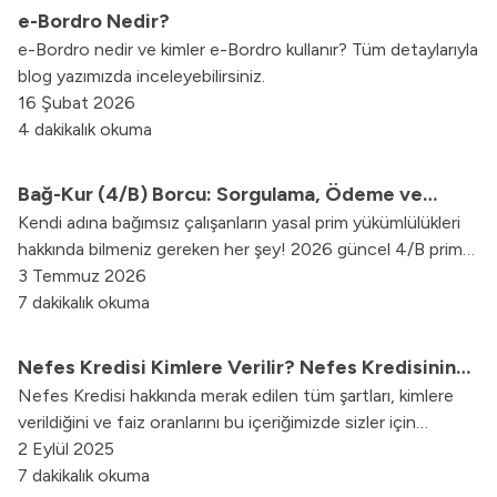
e-Bordro Nedir?
e-Bordro nedir ve kimler e-Bordro kullanır? Tüm detaylarıyla
blog yazımızda inceleyebilirsiniz.
16 Şubat 2026
4 dakikalık okuma
Bağ-Kur (4/B) Borcu: Sorgulama, Ödeme ve
Kendi adına bağımsız çalışanların yasal prim yükümlülükleri
Yapılandırma
hakkında bilmeniz gereken her şey! 2026 güncel 4/B prim
tutarları, e-Devlet borç sorgulama adımları, taksitlendirme
3 Temmuz 2026
seçenekleri ve ihya süreçlerine dair tüm detaylar
7 dakikalık okuma
rehberimizde.
Nefes Kredisi Kimlere Verilir? Nefes Kredisinin
Nefes Kredisi hakkında merak edilen tüm şartları, kimlere
Şartları Nedir? Nefes Kredisi Faiz Oranı Nedir?
verildiğini ve faiz oranlarını bu içeriğimizde sizler için
derledik.
2 Eylül 2025
7 dakikalık okuma