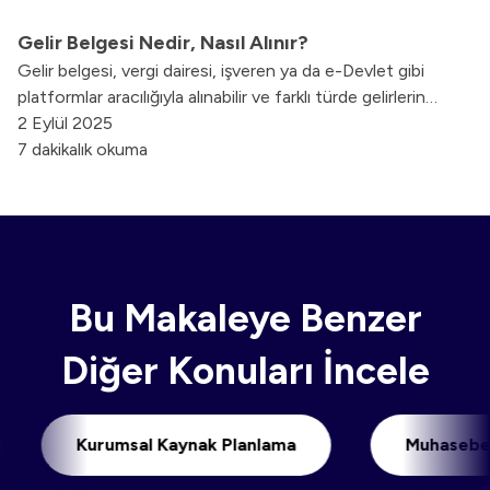
Gelir Belgesi Nedir, Nasıl Alınır?
Gelir belgesi, vergi dairesi, işveren ya da e-Devlet gibi
platformlar aracılığıyla alınabilir ve farklı türde gelirlerin
beyan edilmesini gerektirebilir. Bu blog içeriğimizde gelir
2 Eylül 2025
belgesi nedir, nasıl alınır gibi soruların cevaplarına yanıt
7 dakikalık okuma
bulabilirsiniz.
Bu Makaleye Benzer
Diğer Konuları İncele
imi
Kurumsal Kaynak Planlama
Mu