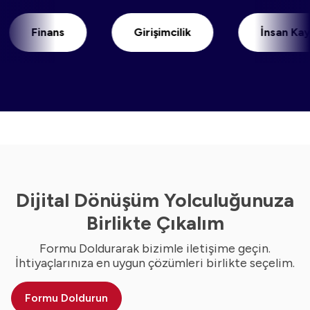
Finans
Girişimcilik
İnsan Kaynaklar
Dijital Dönüşüm Yolculuğunuza
Birlikte Çıkalım
Formu Doldurarak bizimle iletişime geçin.
İhtiyaçlarınıza en uygun çözümleri birlikte seçelim.
Formu Doldurun