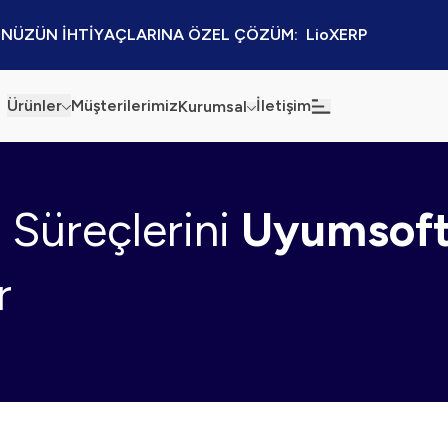
NÜZÜN İHTİYAÇLARINA ÖZEL ÇÖZÜM:  LioXERP
Ürünler
Müşterilerimiz
İletişim
Kurumsal
Haberler
Blog
ş Süreçlerini
Uyumsof
Sürdürülebilirlik
Kaynaklar
Kalite Politikamız
Kampanyalar
r
Bilgi Güvenliği
Etkinlikler
Bilgi Toplumu Hizmetleri
Sektörel Çözümler
İş Ortaklığı Platformu