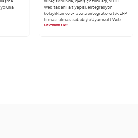
allaşma
süreç sonunda, geniş çözüm ağı, %100
 yoluna
Web tabanlı alt yapısı, entegrasyon
kolaylıkları ve e-fatura entegratörü tek ERP
firması olması sebebiyle Uyumsoft Web
Devamını Oku
ERP’ye karar verdi.