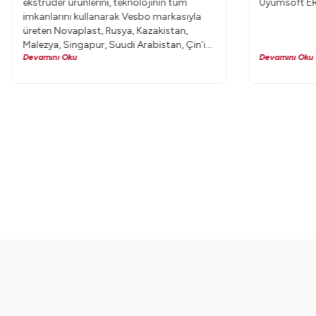
ekstruder ürünlerini, teknolojinin tüm
Uyumsoft ERP
imkanlarını kullanarak Vesbo markasıyla
üreten Novaplast, Rusya, Kazakistan,
Malezya, Singapur, Suudi Arabistan, Çin’in
Devamını Oku
Devamını Oku
de aralarında bulunduğu 70’den fazla
ülkeye ihracat yapıyor. Plastik boru
sektöründe, Vesbo markasıyla, dünya
pazarlarında kalitenin adı olan Novaplast,
70’den fazla ülkeyi boruyla sararken,
Uyumsoft’un bilgi sistemleri altyapısını
kullanıyor.