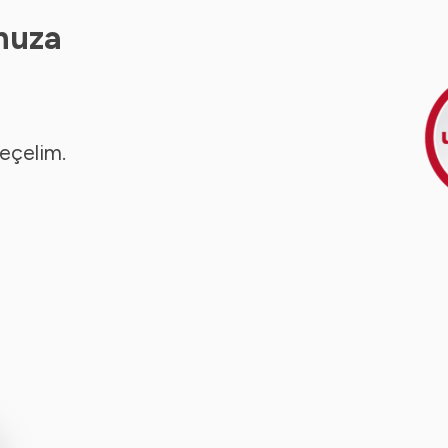
nuza
seçelim.