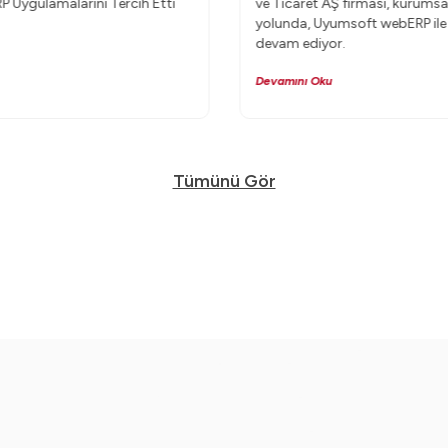
 Uygulamalarını Tercih Etti
ve Ticaret AŞ firması, kurums
yolunda, Uyumsoft webERP ile
devam ediyor.
Devamını Oku
Tümünü Gör