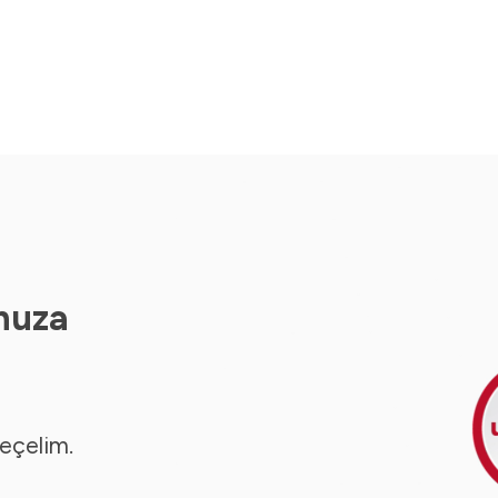
nuza
seçelim.