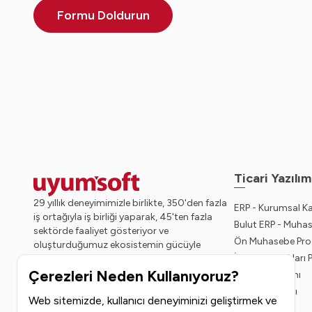
Formu Doldurun
Ticari Yazılım
29 yıllık deneyimimizle birlikte, 350'den fazla
ERP - Kurumsal K
iş ortağıyla iş birliği yaparak, 45'ten fazla
Bulut ERP - Muha
sektörde faaliyet gösteriyor ve
Ön Muhasebe Pro
oluşturduğumuz ekosistemin gücüyle
İnsan Kaynakları
geleceğe sağlam adımlarla ilerliyoruz.
Çerezleri Neden Kullanıyoruz?
Bordro Yazılımı
CRM Programı
Web sitemizde, kullanıcı deneyiminizi geliştirmek ve