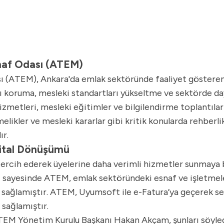
naf Odası (ATEM)
 (ATEM), Ankara'da emlak sektöründe faaliyet gösteren 
ını koruma, mesleki standartları yükseltme ve sektörde 
metleri, mesleki eğitimler ve bilgilendirme toplantılar
melikler ve mesleki kararlar gibi kritik konularda rehberl
ır.
jital Dönüşümü
rcih ederek üyelerine daha verimli hizmetler sunmaya 
i sayesinde ATEM, emlak sektöründeki esnaf ve işletmeler
ni sağlamıştır. ATEM, Uyumsoft ile e-Fatura’ya geçerek 
 sağlamıştır.
TEM Yönetim Kurulu Başkanı Hakan Akçam, şunları söyled