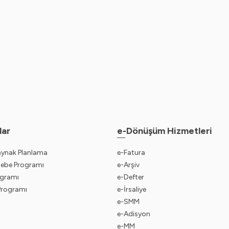
lar
e-Dönüşüm Hizmetleri
aynak Planlama
e-Fatura
sebe Programı
e-Arşiv
gramı
e-Defter
 Programı
e-İrsaliye
e-SMM
e-Adisyon
e-MM