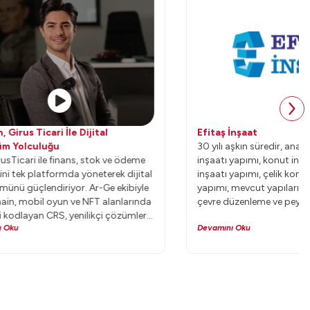
tal
Efitaş İnşaat
30 yılı aşkın süredir, anahtar teslimi sanayi
ok ve ödeme
inşaatı yapımı, konut inşaatı yapımı, villa
terek dijital
inşaatı yapımı, çelik konstrüksiyon inşaatı
Ge ekibiyle
yapımı, mevcut yapıların güçlendirilmesi,
 alanlarında
çevre düzenleme ve peyzaj tasarımları
çi çözümlerle
konularında faaliyet gösteren Efitaş
Devamını Oku
İnşaat, kapsamlı bir araştırma süreci
sonucunda, Uyumsoft web ERP’de karar
kıldı.