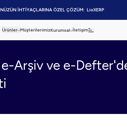
NÜZÜN İHTİYAÇLARINA ÖZEL ÇÖZÜM:  LioXERP
Ürünler
Müşterilerimiz
İletişim
Kurumsal
Haberler
Blog
e-Arşiv ve e-Defter'd
Sürdürülebilirlik
Kaynaklar
Kalite Politikamız
Kampanyalar
ti
Bilgi Güvenliği
Etkinlikler
Bilgi Toplumu Hizmetleri
Sektörel Çözümler
İş Ortaklığı Platformu