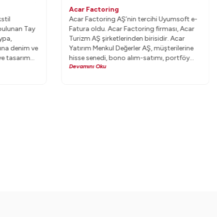
Acar Factoring
stil
Acar Factoring AŞ’nin tercihi Uyumsoft e-
 bulunan Tay
Fatura oldu. Acar Factoring firması, Acar
ypa,
Turizm AŞ şirketlerinden birisidir. Acar
ına denim ve
Yatırım Menkul Değerler AŞ, müşterilerine
ve tasarım
hisse senedi, bono alım-satımı, portföy
Devamını Oku
yönetimi ve kurumsal finansman
alanlarında güvenilir, kaliteli ve istikrarlı
hizmet sağlamaya devam ediyor.