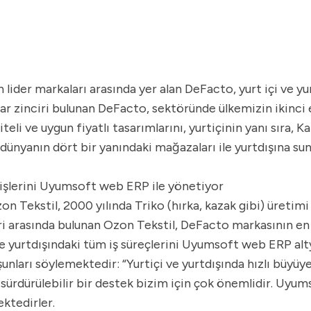
ider markaları arasında yer alan DeFacto, yurt içi ve yu
lar zinciri bulunan DeFacto, sektöründe ülkemizin ikinci
i ve uygun fiyatlı tasarımlarını, yurtiçinin yanı sıra, Ka
 dünyanın dört bir yanındaki mağazaları ile yurtdışına s
 işlerini Uyumsoft web ERP ile yönetiyor
on Tekstil, 2000 yılında Triko (hırka, kazak gibi) üretim
ri arasında bulunan Ozon Tekstil, DeFacto markasının en 
ve yurtdışındaki tüm iş süreçlerini Uyumsoft web ERP al
 şunları söylemektedir: “Yurtiçi ve yurtdışında hızlı büyüye
ürdürülebilir bir destek bizim için çok önemlidir. Uyums
tedirler.