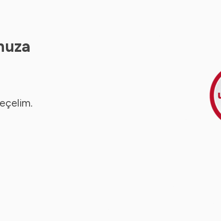
nuza
seçelim.