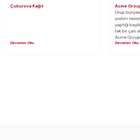
Çukurova Kağıt
Acme Grou
Grup bünyesi
üretim tesisle
yaptığı bayil
tek bir çatı
Acme Group,
Devamını Oku
Devamını Oku
Uyumsoft we