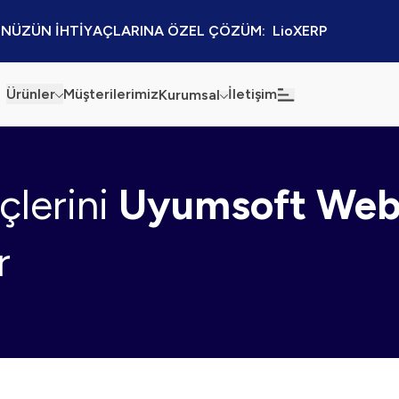
NÜZÜN İHTİYAÇLARINA ÖZEL ÇÖZÜM:  LioXERP
Ürünler
Müşterilerimiz
İletişim
Kurumsal
Haberler
Blog
çlerini
Uyumsoft We
Sürdürülebilirlik
Kaynaklar
Kalite Politikamız
Kampanyalar
r
Bilgi Güvenliği
Etkinlikler
Bilgi Toplumu Hizmetleri
Sektörel Çözümler
İş Ortaklığı Platformu