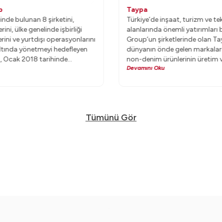
p
Taypa
nde bulunan 8 şirketini,
Türkiye’de inşaat, turizm ve tek
rini, ülke genelinde işbirliği
alanlarında önemli yatırımları
erini ve yurtdışı operasyonlarını
Group’un şirketlerinde olan Ta
 altında yönetmeyi hedefleyen
dünyanın önde gelen markalar
 Ocak 2018 tarihinde
non-denim ürünlerinin üretim 
Devamını Oku
b ERP projesine başladı.
hizmetlerini sunuyor.
Tümünü Gör