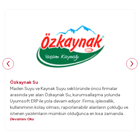
Özkaynak Su
Maden Suyu ve Kaynak Suyu sektöründe öncü firmalar
arasında yer alan Özkaynak Su, kurumsallaşma yolunda
Uyumsoft ERP ile yola devam ediyor. Firma, işlevsellik,
kullanımının kolay olması, raporlanabilir alanların çokluğu ve
istenen yazılımların mümkün olduğunca en kısa zamanda
Devamını Oku
yapılabilir olması gibi nedenlerden dolayı Uyumsoft ERP’yi
tercih etti.