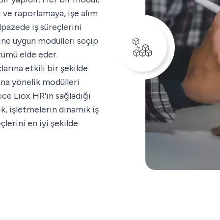
 ve raporlamaya, işe alım
pazede iş süreçlerini
ine uygun modülleri seçip
özümü elde eder.
arına etkili bir şekilde
ına yönelik modülleri
lece Liox HR'ın sağladığı
ik, işletmelerin dinamik iş
lerini en iyi şekilde