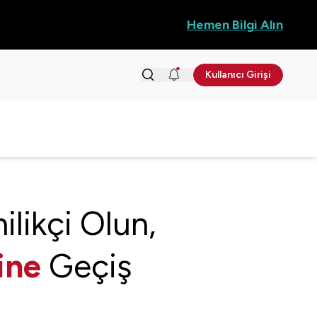
Hemen Bilgi Alın
Kullanıcı Girişi
likçi Olun,
ine
Geçiş