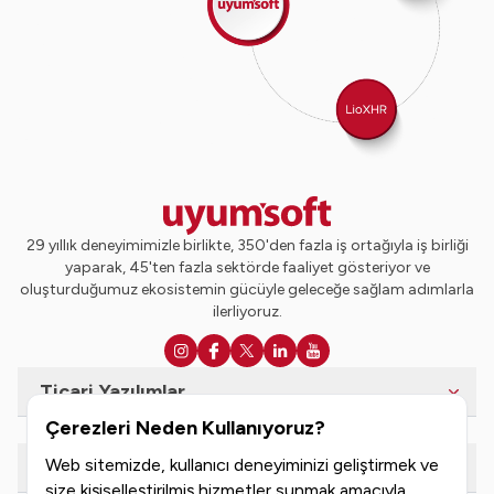
29 yıllık deneyimimizle birlikte, 350'den fazla iş ortağıyla iş birliği
yaparak, 45'ten fazla sektörde faaliyet gösteriyor ve
oluşturduğumuz ekosistemin gücüyle geleceğe sağlam adımlarla
ilerliyoruz.
Ticari Yazılımlar
Çerezleri Neden Kullanıyoruz?
Web sitemizde, kullanıcı deneyiminizi geliştirmek ve
e-Dönüşüm Hizmetleri
size kişiselleştirilmiş hizmetler sunmak amacıyla