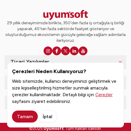
29 yıllık deneyimimizle birlikte, 350'den fazla iş ortağıyla iş birliği
yaparak, 45'ten fazla sektörde faaliyet gösteriyor ve
oluşturduğumuz ekosistemin gücüyle geleceğe sağlam adımlarla
ilerliyoruz.
Ticari Yazılımlar
Çerezleri Neden Kullanıyoruz?
Web sitemizde, kullanıcı deneyiminizi geliştirmek ve
e-Dönüşüm Hizmetleri
size kişiselleştirilmiş hizmetler sunmak amacıyla
çerezler kullanılmaktadır. Detaylı bilgi için
Çerezler
sayfasını ziyaret edebilirsiniz.
Kaynaklar
Tamam
İptal
©2025
Uyumsoft
. Tüm hakları saklıdır.