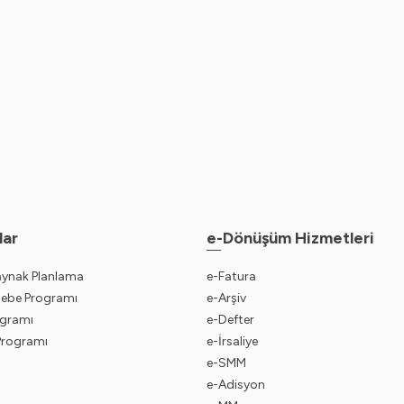
lar
e-Dönüşüm Hizmetleri
aynak Planlama
e-Fatura
sebe Programı
e-Arşiv
gramı
e-Defter
 Programı
e-İrsaliye
e-SMM
e-Adisyon