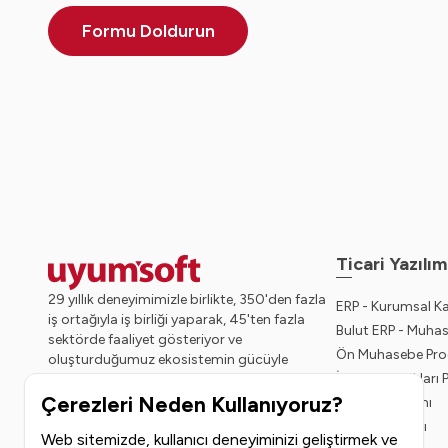
Formu Doldurun
Ticari Yazılım
29 yıllık deneyimimizle birlikte, 350'den fazla
ERP - Kurumsal K
iş ortağıyla iş birliği yaparak, 45'ten fazla
Bulut ERP - Muha
sektörde faaliyet gösteriyor ve
Ön Muhasebe Pro
oluşturduğumuz ekosistemin gücüyle
İnsan Kaynakları
geleceğe sağlam adımlarla ilerliyoruz.
Çerezleri Neden Kullanıyoruz?
Bordro Yazılımı
CRM Programı
Web sitemizde, kullanıcı deneyiminizi geliştirmek ve