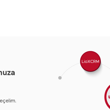
nuza
seçelim.