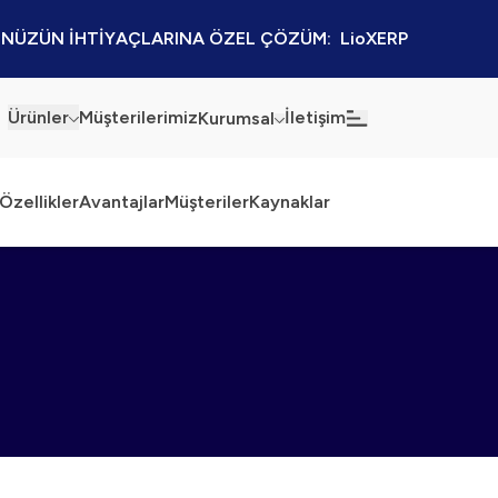
NÜZÜN İHTİYAÇLARINA ÖZEL ÇÖZÜM:  LioXERP
Ürünler
Müşterilerimiz
İletişim
Kurumsal
Haberler
Blog
Özellikler
Avantajlar
Müşteriler
Kaynaklar
Sürdürülebilirlik
Kaynaklar
Kalite Politikamız
Kampanyalar
Bilgi Güvenliği
Etkinlikler
Bilgi Toplumu Hizmetleri
Sektörel Çözümler
İş Ortaklığı Platformu