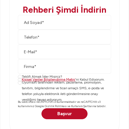
Rehberi Şimdi İndirin
Ad-Soy
Telefon
Mail
*
Firma Ad
Teklifi Almak İster Misiniz?
Kişisel Veriler Bilgilendirme Metni
'ni Kabul Ediyorum.
Uyumsoft tarafından reklam, pazarlama, promosyon,
tanıtım, bilgilendirme ve ticari amaçlı SMS, e-posta ve
telefon yoluyla elektronik ileti gönderilmesine onay
verdiğimi beyan ediyorum.
Bu web sitesi reCAPTCHA v3 kullanmaktadır ve reCAPTCHA v3
kullanımınız
Google Gizlilik Politikası
ve
Kullanım Şartları
na tabidir.
Başvur