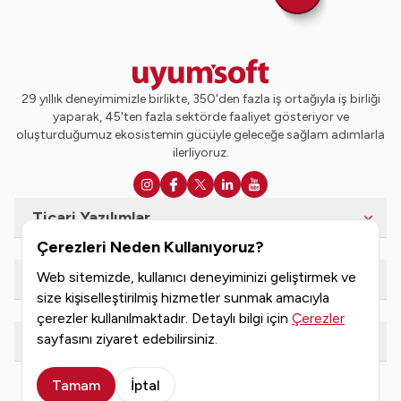
29 yıllık deneyimimizle birlikte, 350'den fazla iş ortağıyla iş birliği
yaparak, 45'ten fazla sektörde faaliyet gösteriyor ve
oluşturduğumuz ekosistemin gücüyle geleceğe sağlam adımlarla
ilerliyoruz.
Ticari Yazılımlar
Çerezleri Neden Kullanıyoruz?
Web sitemizde, kullanıcı deneyiminizi geliştirmek ve
e-Dönüşüm Hizmetleri
size kişiselleştirilmiş hizmetler sunmak amacıyla
çerezler kullanılmaktadır. Detaylı bilgi için
Çerezler
sayfasını ziyaret edebilirsiniz.
Kaynaklar
Tamam
İptal