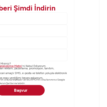
eri Şimdi İndirin
Ad-Soyad
*
Telefon Numarası (5
Mail
*
Firma Adı
*
r Misiniz?
ilgilendirme Metni
'ni Kabul Ediyorum.
an reklam, pazarlama, promosyon, tanıtım,
icari amaçlı SMS, e-posta ve telefon yoluyla elektronik
ine onay verdiğimi beyan ediyorum.
HA v3 kullanmaktadır ve reCAPTCHA v3 kullanımınız
Google
lanım Şartları
na tabidir.
Başvur