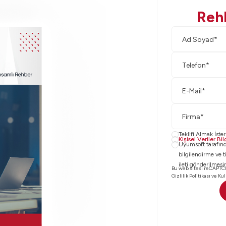
Rehb
Teklifi Almak İste
Kişisel Veriler B
Uyumsoft tarafınd
bilgilendirme ve t
ileti gönderilmes
Bu web sitesi reCAPTC
Gizlilik Politikası
ve
Kul