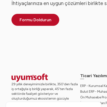
İhtiyaçlarınıza en uygun çözümleri birlikte 
Formu Doldurun
Ticari Yazılım
29 yıllık deneyimimizle birlikte, 350'den fazla
ERP - Kurumsal K
iş ortağıyla iş birliği yaparak, 45'ten fazla
Bulut ERP - Muha
sektörde faaliyet gösteriyor ve
Ön Muhasebe Pro
oluşturduğumuz ekosistemin gücüyle
İnsan Kaynakları
geleceğe sağlam adımlarla ilerliyoruz.