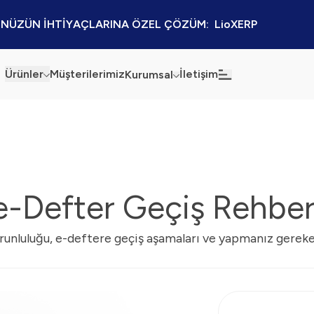
NÜZÜN İHTİYAÇLARINA ÖZEL ÇÖZÜM:  LioXERP
Ürünler
Müşterilerimiz
İletişim
Kurumsal
Haberler
Blog
Sürdürülebilirlik
Kaynaklar
Kalite Politikamız
Kampanyalar
e-Defter Geçiş Rehber
Bilgi Güvenliği
Etkinlikler
runluluğu, e-deftere geçiş aşamaları ve yapmanız gereken
Bilgi Toplumu Hizmetleri
Sektörel Çözümler
İş Ortaklığı Platformu