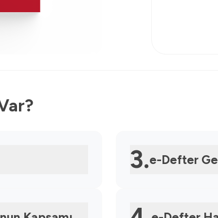
 Var?
3.
e-Defter Geç
4.
unun Kapsamı
e-Defter Ha