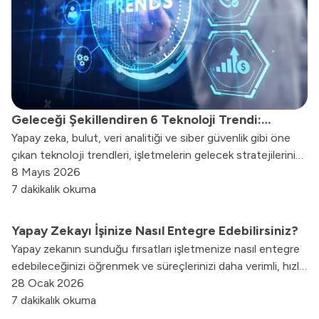
Geleceği Şekillendiren 6 Teknoloji Trendi:
Yapay zeka, bulut, veri analitiği ve siber güvenlik gibi öne
İşletmeler Nasıl Hazırlanmalı?
çıkan teknoloji trendleri, işletmelerin gelecek stratejilerini
doğrudan etkiler. Şirketlerin rekabet gücünü artıran 6 kritik
8 Mayıs 2026
başlığı bu içerikte bulabilirsiniz.
7 dakikalık okuma
Yapay Zekayı İşinize Nasıl Entegre Edebilirsiniz?
Yapay zekanın sunduğu fırsatları işletmenize nasıl entegre
edebileceğinizi öğrenmek ve süreçlerinizi daha verimli, hızlı
ve sürdürülebilir şekilde yönetmek için detaylı rehberimize
28 Ocak 2026
göz atabilirsiniz.
7 dakikalık okuma