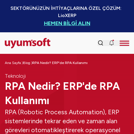
SEKTÖRÜNÜZÜN İHTİYAÇLARINA ÖZEL ÇÖZÜM:  
LioXERP
HEMEN BİLGİ ALIN
Ana Sayfa
Blog
RPA Nedir? ERP'de RPA Kullanımı
Teknoloji
RPA Nedir? ERP'de RPA
Kullanımı
RPA (Robotic Process Automation), ERP
sistemlerinde tekrar eden ve zaman alan
görevleri otomatikleştirerek operasyonel