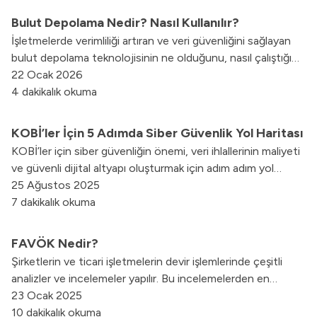
Bulut Depolama Nedir? Nasıl Kullanılır?
İşletmelerde verimliliği artıran ve veri güvenliğini sağlayan
bulut depolama teknolojisinin ne olduğunu, nasıl çalıştığını
ve avantajlarını bu rehberde keşfedin.
22 Ocak 2026
4 dakikalık okuma
KOBİ’ler İçin 5 Adımda Siber Güvenlik Yol Haritası
KOBİ’ler için siber güvenliğin önemi, veri ihlallerinin maliyeti
ve güvenli dijital altyapı oluşturmak için adım adım yol
haritasını bu içerikte bulabilirsiniz.
25 Ağustos 2025
7 dakikalık okuma
FAVÖK Nedir?
Şirketlerin ve ticari işletmelerin devir işlemlerinde çeşitli
analizler ve incelemeler yapılır. Bu incelemelerden en
önemlisi de FAVÖK konusunda gerçekleştirilir.
23 Ocak 2025
10 dakikalık okuma