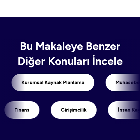
Bu Makaleye Benzer
Diğer Konuları İncele
imi
Kurumsal Kaynak Planlama
Mu
Finans
Girişimcilik
İnsan Kaynaklar