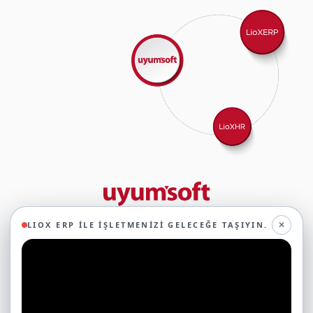
29 yıllık deneyimimizle birlikte, 350'den fazla iş ortağıyla iş birliği
✕
LIOX ERP ILE İŞLETMENIZI GELECEĞE TAŞIYIN.
yaparak, 45'ten fazla sektörde faaliyet gösteriyor ve
oluşturduğumuz ekosistemin gücüyle geleceğe sağlam adımlarla
ilerliyoruz.
Ticari Yazılımlar