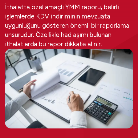
İthalatta özel amaçlı YMM raporu, belirli
işlemlerde KDV indiriminin mevzuata
uygunluğunu gösteren önemli bir raporlama
unsurudur. Özellikle had aşımı bulunan
ithalatlarda bu rapor dikkate alınır.