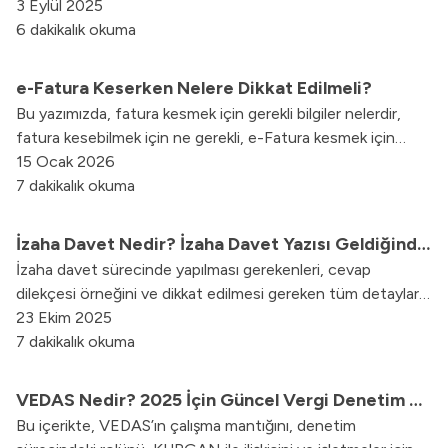
Tevkifatlı fatura, KDV kayıp kaçağını önlemek amacıyla,
3 Eylül 2025
fatura kesimi esnasında KDV’nin tevkif edilerek, bir kısmı
6 dakikalık okuma
alıcı bir kısmı satıcı tarafından vergi dairesine beyan edilip
ödenir.
e-Fatura Keserken Nelere Dikkat Edilmeli?
Bu yazımızda, fatura kesmek için gerekli bilgiler nelerdir,
fatura kesebilmek için ne gerekli, e-Fatura kesmek için
gerekli programlar ve bilgiler gibi sorulara net yanıtlar
15 Ocak 2026
vererek süreci adım adım anlattık.
7 dakikalık okuma
İzaha Davet Nedir? İzaha Davet Yazısı Geldiğinde
İzaha davet sürecinde yapılması gerekenleri, cevap
Ne Yapmalısınız?
dilekçesi örneğini ve dikkat edilmesi gereken tüm detayları
bu yazıda bulabilirsiniz.
23 Ekim 2025
7 dakikalık okuma
VEDAS Nedir? 2025 İçin Güncel Vergi Denetim ve
Bu içerikte, VEDAS’ın çalışma mantığını, denetim
Analiz Sistemi Rehberi