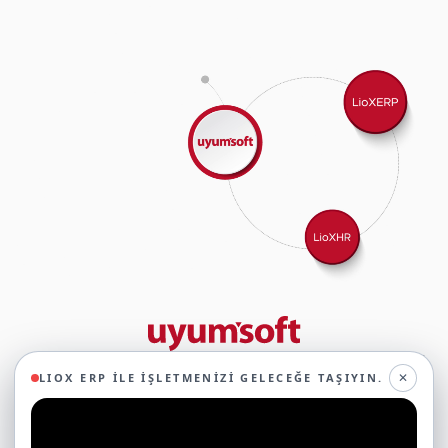
29 yıllık deneyimimizle birlikte, 350'den fazla iş ortağıyla iş birliği
✕
LIOX ERP ILE İŞLETMENIZI GELECEĞE TAŞIYIN.
yaparak, 45'ten fazla sektörde faaliyet gösteriyor ve
oluşturduğumuz ekosistemin gücüyle geleceğe sağlam adımlarla
ilerliyoruz.