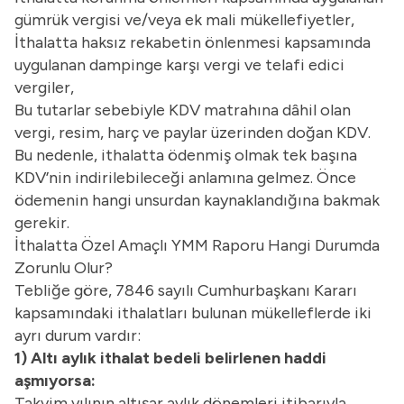
gümrük vergisi ve/veya ek mali mükellefiyetler,
İthalatta haksız rekabetin önlenmesi kapsamında
uygulanan dampinge karşı vergi ve telafi edici
vergiler,
Bu tutarlar sebebiyle KDV matrahına dâhil olan
vergi, resim, harç ve paylar üzerinden doğan KDV.
Bu nedenle, ithalatta ödenmiş olmak tek başına
KDV’nin indirilebileceği anlamına gelmez. Önce
ödemenin hangi unsurdan kaynaklandığına bakmak
gerekir.
İthalatta Özel Amaçlı YMM Raporu Hangi Durumda
Zorunlu Olur?
Tebliğe göre, 7846 sayılı Cumhurbaşkanı Kararı
kapsamındaki ithalatları bulunan mükelleflerde iki
ayrı durum vardır:
1) Altı aylık ithalat bedeli belirlenen haddi
aşmıyorsa:
Takvim yılının altışar aylık dönemleri itibarıyla