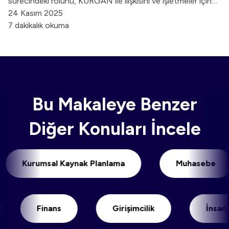
sürecindeki rolünü, KURGAN ile ilişkisini ve işletmeler için
oluşturduğu yeni dijital uyum kültürünü ele aldık.
24 Kasım 2025
7 dakikalık okuma
Bu Makaleye Benzer
Diğer Konuları İncele
Kurumsal Kaynak Planlama
Muhaseb
Finans
Girişimcilik
İnsan Kayn