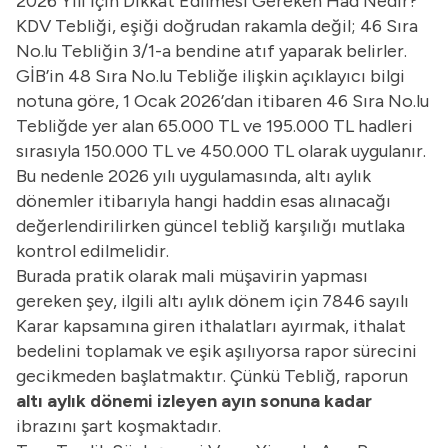
2026 Yılı İçin Dikkat Edilmesi Gereken Had Nedir?
KDV Tebliği, eşiği doğrudan rakamla değil; 46 Sıra
No.lu Tebliğin 3/1-a bendine atıf yaparak belirler.
GİB’in 48 Sıra No.lu Tebliğe ilişkin açıklayıcı bilgi
notuna göre, 1 Ocak 2026’dan itibaren 46 Sıra No.lu
Tebliğde yer alan 65.000 TL ve 195.000 TL hadleri
sırasıyla 150.000 TL ve 450.000 TL olarak uygulanır.
Bu nedenle 2026 yılı uygulamasında, altı aylık
dönemler itibarıyla hangi haddin esas alınacağı
değerlendirilirken güncel tebliğ karşılığı mutlaka
kontrol edilmelidir.
Burada pratik olarak mali müşavirin yapması
gereken şey, ilgili altı aylık dönem için 7846 sayılı
Karar kapsamına giren ithalatları ayırmak, ithalat
bedelini toplamak ve eşik aşılıyorsa rapor sürecini
gecikmeden başlatmaktır. Çünkü Tebliğ, raporun
altı aylık dönemi izleyen ayın sonuna kadar
ibrazını şart koşmaktadır.