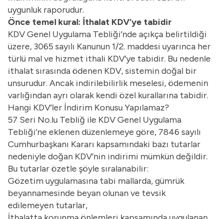
uygunluk raporudur.
Önce temel kural: İthalat KDV’ye tabidir
KDV Genel Uygulama Tebliği’nde açıkça belirtildiği
üzere, 3065 sayılı Kanunun 1/2. maddesi uyarınca her
türlü mal ve hizmet ithali KDV’ye tabidir. Bu nedenle
ithalat sırasında ödenen KDV, sistemin doğal bir
unsurudur. Ancak indirilebilirlik meselesi, ödemenin
varlığından ayrı olarak kendi özel kurallarına tabidir.
Hangi KDV’ler İndirim Konusu Yapılamaz?
57 Seri No.lu Tebliğ ile KDV Genel Uygulama
Tebliği’ne eklenen düzenlemeye göre, 7846 sayılı
Cumhurbaşkanı Kararı kapsamındaki bazı tutarlar
nedeniyle doğan KDV’nin indirimi mümkün değildir.
Bu tutarlar özetle şöyle sıralanabilir:
Gözetim uygulamasına tabi mallarda, gümrük
beyannamesinde beyan olunan ve tevsik
edilemeyen tutarlar,
İthalatta korunma önlemleri kapsamında uygulanan