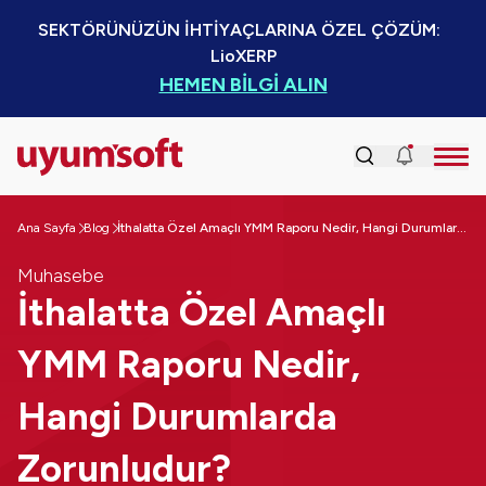
SEKTÖRÜNÜZÜN İHTİYAÇLARINA ÖZEL ÇÖZÜM:  
LioXERP
HEMEN BİLGİ ALIN
Ana Sayfa
Blog
İthalatta Özel Amaçlı YMM Raporu Nedir, Hangi Durumlarda Zorunludur?
Muhasebe
İthalatta Özel Amaçlı
YMM Raporu Nedir,
Hangi Durumlarda
Zorunludur?