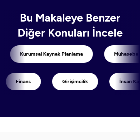
Bu Makaleye Benzer
Diğer Konuları İncele
Kurumsal Kaynak Planlama
Muhas
Finans
Girişimcilik
İnsan Kaynak