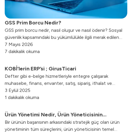
GSS Prim Borcu Nedir?
GSS prim borcu nedir, nasıl oluşur ve nasıl ödenir? Sosyal
güvenlik kapsamındaki bu yükümlülükle ilgili merak edilen
tüm detayları ve güncel uygulamaları yazımızda derledik.
7 Mayıs 2026
7 dakikalık okuma
KOBİ‘lerin ERP’si ; GirusTicari
Defter gibi e-belge hizmetleriyle entegre çalışarak
muhasebe, finans, envanter, satış, sipariş, ithalat ve
ihracat gibi birçok operasyonel ihtiyacı karşılar. Kullanıcı
3 Eylül 2025
dostu arayüzü, erişim kolaylığı ve güçlü raporlama
1 dakikalık okuma
özellikleriyle GirusTicari, işletmelerin dijital dönüşüm
süreçlerine verimlilik ve hız kazandırırken, uygun maliyet
Ürün Yönetimi Nedir, Ürün Yöneticisinin
avantajları sunar.
Bir ürünün başarısının arkasındaki stratejik güç olan ürün
Görevleri Nelerdir?
yönetiminin tüm süreçlerini, ürün yöneticisinin temel