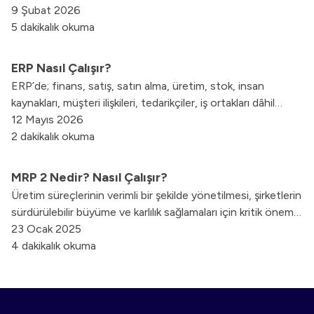
sorumluluklarını ve kullanılan modern metodolojileri bu
9 Şubat 2026
yazımızda inceledik.
5 dakikalık okuma
ERP Nasıl Çalışır?
ERP’de; finans, satış, satın alma, üretim, stok, insan
kaynakları, müşteri ilişkileri, tedarikçiler, iş ortakları dâhil
olmak üzere ilgili departmanlar birbiriyle işbirliği içinde
12 Mayıs 2026
olurlar. İki departman arasındaki herhangi bir konuya ilişkin
2 dakikalık okuma
bilgiye, sistem altyapısıyla saniyeler içinde ulaşılmaktadır.
MRP 2 Nedir? Nasıl Çalışır?
Üretim süreçlerinin verimli bir şekilde yönetilmesi, şirketlerin
sürdürülebilir büyüme ve karlılık sağlamaları için kritik öneme
sahiptir. Üretim Kaynak Planlaması, yani MRP 2, bu süreci
23 Ocak 2025
optimize etmek için kullanılan ileri düzey bir yönetim
4 dakikalık okuma
aracıdır.