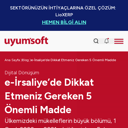
SEKTÖRÜNÜZÜN İHTİYAÇLARINA ÖZEL ÇÖZÜM:  
LioXERP
HEMEN BİLGİ ALIN
Ana Sayfa
Blog
e-İrsaliye’de Dikkat Etmeniz Gereken 5 Önemli Madde
Dijital Dönüşüm
e-İrsaliye’de Dikkat
Etmeniz Gereken 5
Önemli Madde
Ülkemizdeki mükelleflerin büyük bölümü, 1