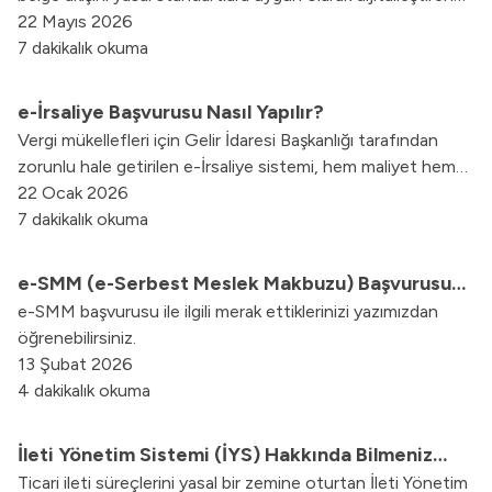
Elektronik Belge Yönetim Sistemi (EBYS) hakkında bilmeniz
22 Mayıs 2026
gereken tüm detayları bu rehberde keşfedin.
7 dakikalık okuma
e-İrsaliye Başvurusu Nasıl Yapılır?
Vergi mükellefleri için Gelir İdaresi Başkanlığı tarafından
zorunlu hale getirilen e-İrsaliye sistemi, hem maliyet hem
de operasyonel kolaylık sağlar. Bu yazımızda, e-İrsaliye
22 Ocak 2026
başvuru sürecinin detaylarını sizlerle paylaşacağız.
7 dakikalık okuma
e-SMM (e-Serbest Meslek Makbuzu) Başvurusu
e-SMM başvurusu ile ilgili merak ettiklerinizi yazımızdan
Nasıl Yapılır?
öğrenebilirsiniz.
13 Şubat 2026
4 dakikalık okuma
İleti Yönetim Sistemi (İYS) Hakkında Bilmeniz
Ticari ileti süreçlerini yasal bir zemine oturtan İleti Yönetim
Gerekenler