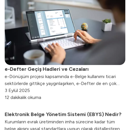
e-Defter Geçiş Hadleri ve Cezaları
e-Dönüşüm projesi kapsamında e-Belge kullanımı ticari
sektörlerde gittikçe yaygınlaşırken, e-Defter de en çok
kullanılan dijital belgelerden biri olmuştur. e-Defter nedir,
3 Eylül 2025
sağladığı faydalar nelerdir, kimler e-Defter’e geçmek
12 dakikalık okuma
zorunda, e-Defter göndermeme cezası gibi elektronik
defter hakkında merak edilen soruları yanıtlayacağız.
Elektronik Belge Yönetim Sistemi (EBYS) Nedir?
Kurumların evrak üretiminden imha sürecine kadar tüm
belge akışını yasal standartlara uygun olarak dijitalleştiren