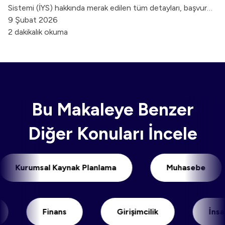
Sistemi (İYS) hakkında merak edilen tüm detayları, başvuru
süreçlerini ve işletmelere sağladığı avantajları bu rehberde
9 Şubat 2026
keşfedin.
2 dakikalık okuma
Bu Makaleye Benzer
Diğer Konuları İncele
Kurumsal Kaynak Planlama
Muhasebe
Finans
Girişimcilik
İnsan Ka