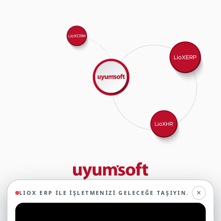
29 yıllık deneyimimizle birlikte, 350'den fazla iş ortağıyla iş birliği
✕
LIOX ERP ILE İŞLETMENIZI GELECEĞE TAŞIYIN.
yaparak, 45'ten fazla sektörde faaliyet gösteriyor ve
oluşturduğumuz ekosistemin gücüyle geleceğe sağlam adımlarla
ilerliyoruz.