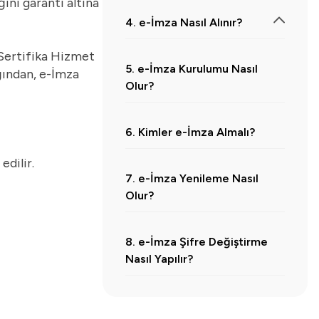
ini garanti altına
4. e-İmza Nasıl Alınır?
4.1.
Yetkilendirilmiş Sağlayıcı Seçilir
 Sertifika Hizmet
5. e-İmza Kurulumu Nasıl
ığından, e-İmza
4.2.
Başvuru Formu Doldurulur
Olur?
4.3.
Kimlik Doğrulaması Yapılır
4.4.
Paket ve Kullanım Süresi Seçilir
6. Kimler e-İmza Almalı?
4.5.
e-İmza Cihazı Teslim Alınır
edilir.
4.6.
Kurulum Yapılır ve Kullanım Başlar
7. e-İmza Yenileme Nasıl
Olur?
8. e-İmza Şifre Değiştirme
Nasıl Yapılır?
9. e-İmzada Kolaylık: