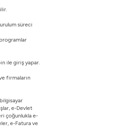
Uyumsoft
ir.
kurulum süreci
 programlar
n ile giriş yapar.
ve firmaların
bilgisayar
şlar, e-Devlet
ri çoğunlukla e-
eler, e-Fatura ve