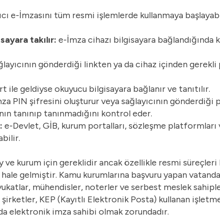
nıcı e-İmzasını tüm resmi işlemlerde kullanmaya başlayabil
sayara takılır:
e-İmza cihazı bilgisayara bağlandığında 
layıcının gönderdiği linkten ya da cihaz içinden gerekli
t ile geldiyse okuyucu bilgisayara bağlanır ve tanıtılır.
mza PIN şifresini oluşturur veya sağlayıcının gönderdiği pi
ın tanınıp tanınmadığını kontrol eder.
r:
e-Devlet, GİB, kurum portalları, sözleşme platformları 
bilir.
 ve kurum için gereklidir ancak özellikle resmi süreçleri 
 hale gelmiştir. Kamu kurumlarına başvuru yapan vatanda
vukatlar, mühendisler, noterler ve serbest meslek sahiple
n şirketler, KEP (Kayıtlı Elektronik Posta) kullanan işletm
 da elektronik imza sahibi olmak zorundadır.