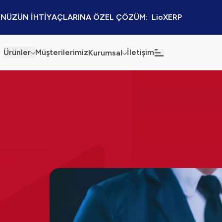
NÜZÜN İHTİYAÇLARINA ÖZEL ÇÖZÜM:  LioXERP
Ürünler
Müşterilerimiz
İletişim
Kurumsal
Haberler
Blog
Sürdürülebilirlik
Kaynaklar
Kalite Politikamız
Kampanyalar
Bilgi Güvenliği
Etkinlikler
Bilgi Toplumu Hizmetleri
Sektörel Çözümler
İş Ortaklığı Platformu