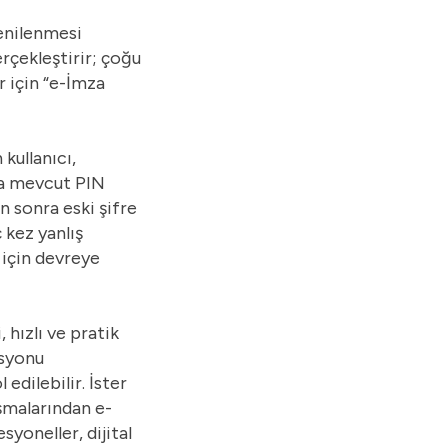
yenilenmesi
erçekleştirir; çoğu
 için “
e-İmza
kullanıcı,
ra mevcut PIN
n sonra eski şifre
 kez yanlış
 için devreye
 hızlı ve pratik
asyonu
dilebilir. İster
şmalarından e-
yoneller, dijital