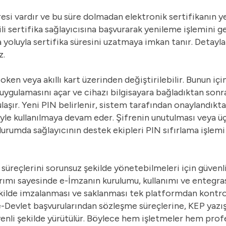
süresi vardır ve bu süre dolmadan elektronik sertifikanın 
ili sertifika sağlayıcısına başvurarak yenileme işlemini g
yoluyla sertifika süresini uzatmaya imkan tanır. Detaylar
z.
en veya akıllı kart üzerinden değiştirilebilir. Bunun için 
 uygulamasını açar ve cihazı bilgisayara bağladıktan son
şır. Yeni PIN belirlenir, sistem tarafından onaylandıkta
reyle kullanılmaya devam eder. Şifrenin unutulması veya üç
 durumda sağlayıcının destek ekipleri PIN sıfırlama işlemi
 süreçlerini sorunsuz şekilde yönetebilmeleri için güvenli,
sarımı sayesinde e-İmzanın kurulumu, kullanımı ve entegr
ilde imzalanması ve saklanması tek platformdan kontrol e
 e-Devlet başvurularından sözleşme süreçlerine, KEP yazı
nli şekilde yürütülür. Böylece hem işletmeler hem profes