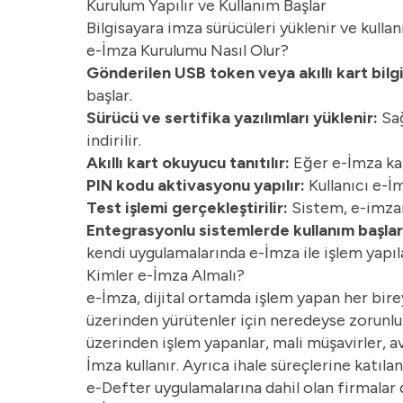
Kurulum Yapılır ve Kullanım Başlar
Bilgisayara imza sürücüleri yüklenir ve kulla
e-İmza Kurulumu Nasıl Olur?
Gönderilen USB token veya akıllı kart bilgi
başlar.
Sürücü ve sertifika yazılımları yüklenir:
Sağ
indirilir.
Akıllı kart okuyucu tanıtılır:
Eğer e-İmza kar
PIN kodu aktivasyonu yapılır:
Kullanıcı e-İ
Test işlemi gerçekleştirilir:
Sistem, e-imzan
Entegrasyonlu sistemlerde kullanım başla
kendi uygulamalarında e-İmza ile işlem yapıla
Kimler e-İmza Almalı?
e-İmza, dijital ortamda işlem yapan her birey
üzerinden yürütenler için neredeyse zorunlu
üzerinden işlem yapanlar, mali müşavirler, a
İmza kullanır. Ayrıca ihale süreçlerine katıla
e-Defter uygulamalarına dahil olan firmalar