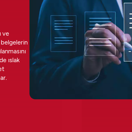
ı ve
 belgelerin
ulanmasını
de ıslak
et
ar.