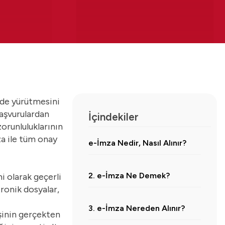
imde yürütmesini
başvurulardan
İçindekiler
zorunluluklarının
za
ile tüm onay
e-İmza Nedir, Nasıl Alınır?
2. e-İmza Ne Demek?
i olarak geçerli
tronik dosyalar,
3. e-İmza Nereden Alınır?
işinin gerçekten