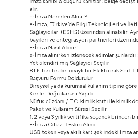
imza sahibi olduğunu kanıtlar; belge değiştir
alır.
e-İmza Nereden Alınır?
e-İmza, Türkiye’de Bilgi Teknolojileri ve İl
Sağlayıcıları (ESHS) üzerinden alınabilir. Ayr
bayileri ve entegrasyon partnerleri üzerinde
e-İmza Nasıl Alınır?
e-İmza alınırken izlenecek adımlar şunlardır:
Yetkilendirilmiş Sağlayıcı Seçilir
BTK tarafından onaylı bir Elektronik Sertifi
Başvuru Formu Doldurulur
Bireysel ya da kurumsal kullanım tipine göre 
Kimlik Doğrulaması Yapılır
Nüfus cüzdanı / T.C. kimlik kartı ile kimlik d
Paket ve Kullanım Süresi Seçilir
1, 2 veya 3 yıllık sertifika seçeneklerinden bir
e-İmza Cihazı Teslim Alınır
USB token veya akıllı kart şeklindeki imza ara