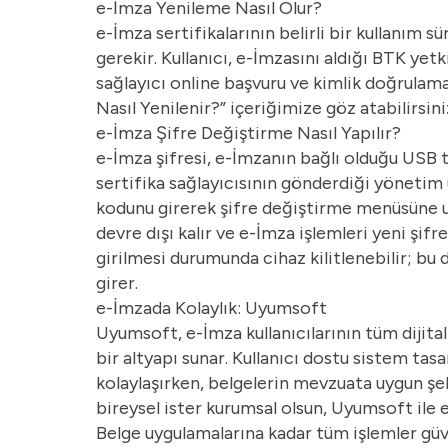
e-İmza Yenileme Nasıl Olur?
e-İmza sertifikalarının belirli bir kullanım 
gerekir. Kullanıcı, e-İmzasını aldığı BTK yetk
sağlayıcı online başvuru ve kimlik doğrulama 
Nasıl Yenilenir?
” içeriğimize göz atabilirsini
e-İmza Şifre Değiştirme Nasıl Yapılır?
e-İmza şifresi, e-İmzanın bağlı olduğu USB tok
sertifika sağlayıcısının gönderdiği yönetim
kodunu girerek şifre değiştirme menüsüne ula
devre dışı kalır ve e-İmza işlemleri yeni şif
girilmesi durumunda cihaz kilitlenebilir; bu
girer.
e-İmzada Kolaylık: Uyumsoft
Uyumsoft, e-İmza kullanıcılarının tüm dijital
bir altyapı sunar. Kullanıcı dostu sistem ta
kolaylaşırken, belgelerin mevzuata uygun şek
bireysel ister kurumsal olsun, Uyumsoft ile
Belge uygulamalarına kadar tüm işlemler güve