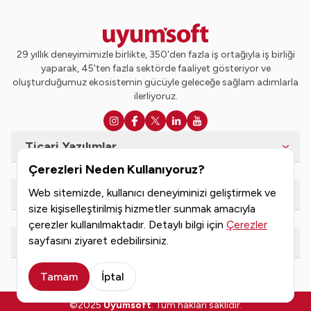
29 yıllık deneyimimizle birlikte, 350'den fazla iş ortağıyla iş birliği
yaparak, 45'ten fazla sektörde faaliyet gösteriyor ve
oluşturduğumuz ekosistemin gücüyle geleceğe sağlam adımlarla
ilerliyoruz.
Ticari Yazılımlar
Çerezleri Neden Kullanıyoruz?
Web sitemizde, kullanıcı deneyiminizi geliştirmek ve
e-Dönüşüm Hizmetleri
size kişiselleştirilmiş hizmetler sunmak amacıyla
çerezler kullanılmaktadır. Detaylı bilgi için
Çerezler
sayfasını ziyaret edebilirsiniz.
Kaynaklar
Tamam
İptal
©2025
Uyumsoft
. Tüm hakları saklıdır.