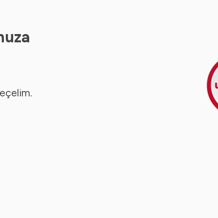
nuza
seçelim.