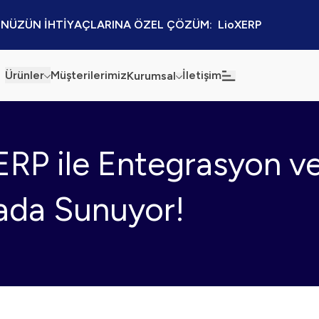
NÜZÜN İHTİYAÇLARINA ÖZEL ÇÖZÜM:  LioXERP
Ürünler
Müşterilerimiz
İletişim
Kurumsal
Haberler
Blog
ERP ile Entegrasyon v
Sürdürülebilirlik
Kaynaklar
Kalite Politikamız
Kampanyalar
Arada Sunuyor!
Bilgi Güvenliği
Etkinlikler
Bilgi Toplumu Hizmetleri
Sektörel Çözümler
İş Ortaklığı Platformu