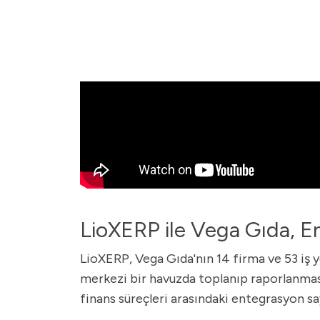
LioXERP ile Vega Gıda, En
LioXERP, Vega Gıda'nın 14 firma ve 53 iş y
merkezi bir havuzda toplanıp raporlanmasın
finans süreçleri arasındaki entegrasyon say