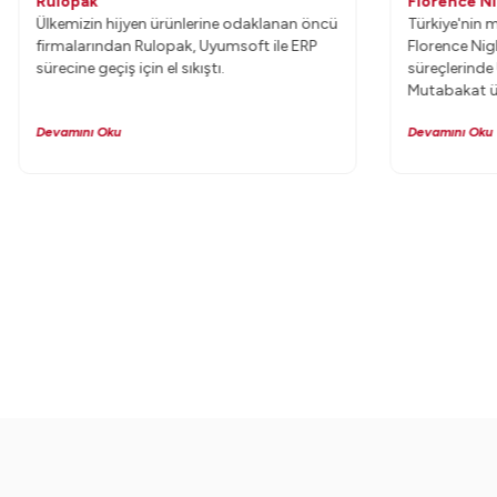
Rulopak
Florence N
Ülkemizin hijyen ürünlerine odaklanan öncü
Türkiye'nin 
firmalarından Rulopak, Uyumsoft ile ERP
Florence Nig
sürecine geçiş için el sıkıştı.
süreçlerind
Mutabakat ür
Devamını Oku
Devamını Oku