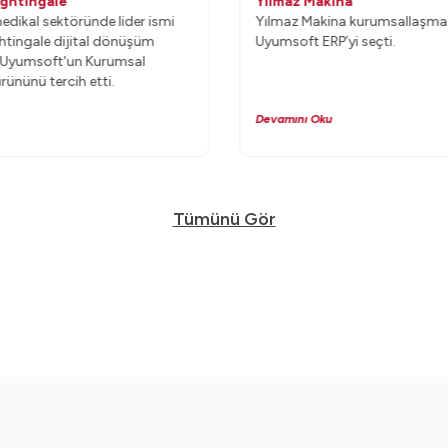
ightingale
Yılmaz Makina
medikal sektöründe lider ismi
Yılmaz Makina kurumsallaşma yolunda
htingale dijital dönüşüm
Uyumsoft ERP’yi seçti.
e Uyumsoft'un Kurumsal
ününü tercih etti.
Devamını Oku
Tümünü Gör