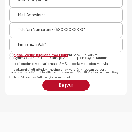
Mail
Tele
Firm
Kişisel Veriler Bilgilendirme Metni
'ni Kabul Ediyorum.
Uyumsoft tarafından reklam, pazarlama, promosyon, tanıtım,
bilgilendirme ve ticari amaçlı SMS, e-posta ve telefon yoluyla
elektronik ileti gönderilmesine onay verdiğimi beyan ediyorum.
Bu web sitesi reCAPTCHA v3 kullanmaktadır ve reCAPTCHA v3 kullanımınız
Google
Gizlilik Politikası
ve
Kullanım Şartları
na tabidir.
Başvur