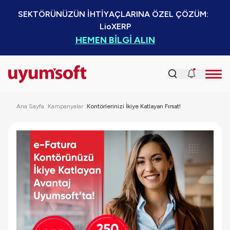
SEKTÖRÜNÜZÜN İHTİYAÇLARINA ÖZEL ÇÖZÜM:  
LioXERP
HEMEN BİLGİ ALIN
Ana Sayfa
Kampanyalar
Kontörlerinizi İkiye Katlayan Fırsat!