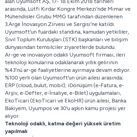
alan Uyumsoft AŞ, 17- 18 Ekim 2018 tarihleri
arasında, Lütfi Kırdar Kongre Merkezi’nde Mimar ve
Mühendisler Grubu MMG tarafından düzenlenen
3.Arge İnovasyon Zirvesi ve Sergisi’ne katıldı.
Uyumsoft’un fuardaki standına, kamudan yetkililer,
Sivil Toplum Kuruluşları (STK) başkanları ve bilişim
dünyasından temsilciler ziyaretlerde bulundu.
Ar-ge ve inovasyon odaklı Uyumsoft firması, ileri
teknoloji konularına odaklanarak yıllık gelirinin
%43’nü ar-ge faaliyetlerine ayırmaya devam ediyor.
%100 yerli olan Uyumsoft’un ürün ailesi arasında;
ERP (cloud, bulut, mobil); iDönüşüm (e-Fatura, e-
Arşiv, e-Defter, e-İrsaliye, e-Bilet) uygulamaları,
EkoTicari (EkoTicari ve EkoHR) ürün ailesi, Banka
Bakiyem, Uyumpos ve 30’u aşkın kamu projesi yer
alıyor.
Teknoloji odaklı, katma değeri yüksek üretim
yapılmalı