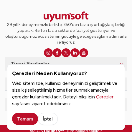
29 yıllık deneyimimizle birlikte, 350'den fazla iş ortağıyla iş birliği
yaparak, 45'ten fazla sektörde faaliyet gösteriyor ve
oluşturduğumuz ekosistemin gücüyle geleceğe sağlam adımlarla
ilerliyoruz.
Ticari Yazılımlar
Çerezleri Neden Kullanıyoruz?
Web sitemizde, kullanıcı deneyiminizi geliştirmek ve
e-Dönüşüm Hizmetleri
size kişiselleştirilmiş hizmetler sunmak amacıyla
çerezler kullanılmaktadır. Detaylı bilgi için
Çerezler
sayfasını ziyaret edebilirsiniz.
Kaynaklar
Tamam
İptal
©2025
Uyumsoft
. Tüm hakları saklıdır.